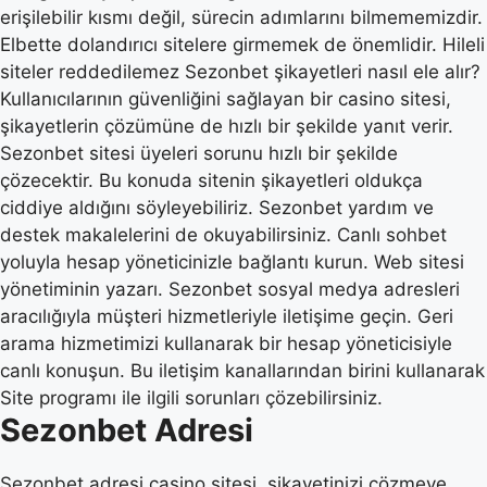
erişilebilir kısmı değil, sürecin adımlarını bilmememizdir.
Elbette dolandırıcı sitelere girmemek de önemlidir. Hileli
siteler reddedilemez Sezonbet şikayetleri nasıl ele alır?
Kullanıcılarının güvenliğini sağlayan bir casino sitesi,
şikayetlerin çözümüne de hızlı bir şekilde yanıt verir.
Sezonbet sitesi üyeleri sorunu hızlı bir şekilde
çözecektir. Bu konuda sitenin şikayetleri oldukça
ciddiye aldığını söyleyebiliriz. Sezonbet yardım ve
destek makalelerini de okuyabilirsiniz. Canlı sohbet
yoluyla hesap yöneticinizle bağlantı kurun. Web sitesi
yönetiminin yazarı. Sezonbet sosyal medya adresleri
aracılığıyla müşteri hizmetleriyle iletişime geçin. Geri
arama hizmetimizi kullanarak bir hesap yöneticisiyle
canlı konuşun. Bu iletişim kanallarından birini kullanarak
Site programı ile ilgili sorunları çözebilirsiniz.
Sezonbet Adresi
Sezonbet adresi casino sitesi, şikayetinizi çözmeye