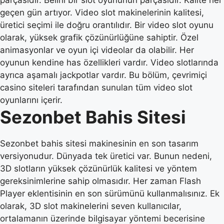
parçasıdır. Belirli bir slot oyununun parçasıdır. Kalite her
geçen gün artıyor. Video slot makinelerinin kalitesi,
üretici seçimi ile doğru orantılıdır. Bir video slot oyunu
olarak, yüksek grafik çözünürlüğüne sahiptir. Özel
animasyonlar ve oyun içi videolar da olabilir. Her
oyunun kendine has özellikleri vardır. Video slotlarında
ayrıca aşamalı jackpotlar vardır. Bu bölüm, çevrimiçi
casino siteleri tarafından sunulan tüm video slot
oyunlarını içerir.
Sezonbet Bahis Sitesi
Sezonbet bahis sitesi makinesinin en son tasarım
versiyonudur. Dünyada tek üretici var. Bunun nedeni,
3D slotların yüksek çözünürlük kalitesi ve yöntem
gereksinimlerine sahip olmasıdır. Her zaman Flash
Player eklentisinin en son sürümünü kullanmalısınız. Ek
olarak, 3D slot makinelerini seven kullanıcılar,
ortalamanın üzerinde bilgisayar yöntemi becerisine