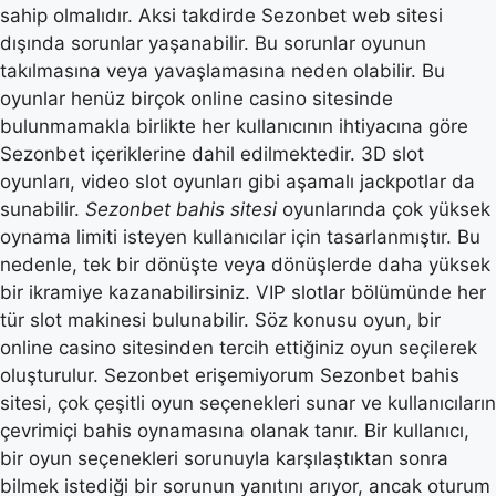
sahip olmalıdır. Aksi takdirde Sezonbet web sitesi
dışında sorunlar yaşanabilir. Bu sorunlar oyunun
takılmasına veya yavaşlamasına neden olabilir. Bu
oyunlar henüz birçok online casino sitesinde
bulunmamakla birlikte her kullanıcının ihtiyacına göre
Sezonbet içeriklerine dahil edilmektedir. 3D slot
oyunları, video slot oyunları gibi aşamalı jackpotlar da
sunabilir.
Sezonbet bahis sitesi
oyunlarında çok yüksek
oynama limiti isteyen kullanıcılar için tasarlanmıştır. Bu
nedenle, tek bir dönüşte veya dönüşlerde daha yüksek
bir ikramiye kazanabilirsiniz. VIP slotlar bölümünde her
tür slot makinesi bulunabilir. Söz konusu oyun, bir
online casino sitesinden tercih ettiğiniz oyun seçilerek
oluşturulur. Sezonbet erişemiyorum Sezonbet bahis
sitesi, çok çeşitli oyun seçenekleri sunar ve kullanıcıların
çevrimiçi bahis oynamasına olanak tanır. Bir kullanıcı,
bir oyun seçenekleri sorunuyla karşılaştıktan sonra
bilmek istediği bir sorunun yanıtını arıyor, ancak oturum