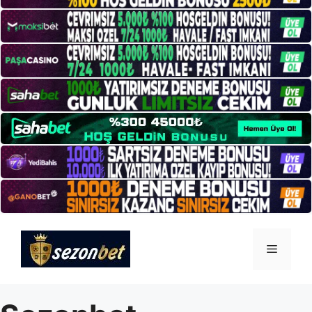
İçeriğe
atla
Menü