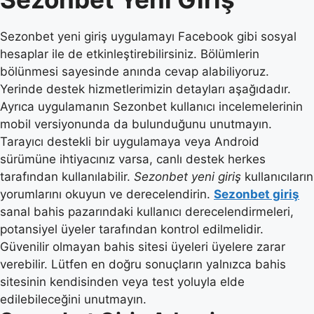
Sezonbet yeni giriş uygulamayı Facebook gibi sosyal
hesaplar ile de etkinleştirebilirsiniz. Bölümlerin
bölünmesi sayesinde anında cevap alabiliyoruz.
Yerinde destek hizmetlerimizin detayları aşağıdadır.
Ayrıca uygulamanın Sezonbet kullanıcı incelemelerinin
mobil versiyonunda da bulunduğunu unutmayın.
Tarayıcı destekli bir uygulamaya veya Android
sürümüne ihtiyacınız varsa, canlı destek herkes
tarafından kullanılabilir.
Sezonbet yeni giriş
kullanıcıların
yorumlarını okuyun ve derecelendirin.
Sezonbet giriş
sanal bahis pazarındaki kullanıcı derecelendirmeleri,
potansiyel üyeler tarafından kontrol edilmelidir.
Güvenilir olmayan bahis sitesi üyeleri üyelere zarar
verebilir. Lütfen en doğru sonuçların yalnızca bahis
sitesinin kendisinden veya test yoluyla elde
edilebileceğini unutmayın.