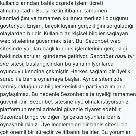
kullanıcılarından bahis dışında işlem ücreti
almamaktadır. Bu, şirketin itibarını tamamen
kanıtladığını ve tamamen kullanıcı merkezli olduğunu
gösteriyor. Erişim, birçok kişinin gerçekliğini sorguladığı
olaylardan biridir. Kullanıcılar, kişisel bilgiler sağlayan
web sitelerine güvenmek ister. Bu, Sezonbet web
sitesinde yapılan bağlı kuruluş işlemlerinin gerçekliği
hakkında soruları gündeme getiriyor.
Sezonbet nasıl bir
site
sitesi, başlangıcından bu yana milyonlarca
oyuncuyu kendine çekmiştir. Herkes sağlam bir üyelik
süreci ile bahis oynamaya başlar. Ayrıca sitemizde
vermiş olduğunuz bilgiler kesinlikle parti yazılımlarla
paylaşılmaz. Bu nedenle Sezonbet site üyeliği tamamen
güvenilirdir. Sezonbet sitesine üye olmak istiyorsanız,
platformun resmi adresini güvenle ziyaret edebilir,
Sezonbet bingo ve diğer ilgi çekici oyunlara bahis
oynayabilirsiniz. Üye incelemeleri bir bahis sitesi için
çok önemli bir süreçtir ve itibarını belirler. Bu yorumlar