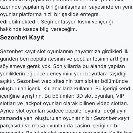
üzerinde yapılan iş birliği anlaşmaları sayesinde en yeni
oyunlar platforma hızlı bir şekilde entegre
edilebilmektedir. Segmentasyon kısmı ve içeriği
hakkında kısaca bilgi vereceğim.
Sezonbet Kayıt
Sezonbet kayıt slot oyunlarının hayatımıza girdikleri ilk
günden beri popülaritesinin ve popülaritesinin arttığını
söylemeye gerek yok. Son yıllarda bu alanda yapılan
yeniliklerin eğlence deneyimini yeni boyutlara taşıdığı
açıktır. Sezonbet web sitesinin tüm slotlar bölümünde
oluşturulan içerik. Kullanıcılarla kullanın. Bu içeriği kendi
içeriğine ayrıştırın. Bu bölümler: 3D slot oyunları, VIP
slotları ve jackpot oyunları olarak bilinen video slotları.
Ayrıca slot oyunları sadece popüler oyunlar değil aynı
zamanda yeni oluşturulan oyunların bir
Sezonbet kayıt
parçasıdır ve masa oyunları da casino içeriğinin bir