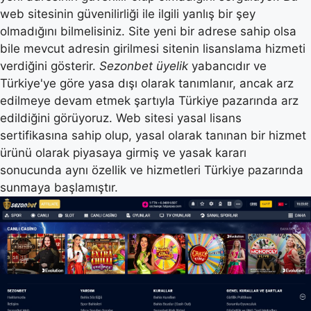
web sitesinin güvenilirliği ile ilgili yanlış bir şey
olmadığını bilmelisiniz. Site yeni bir adrese sahip olsa
bile mevcut adresin girilmesi sitenin lisanslama hizmeti
verdiğini gösterir.
Sezonbet üyelik
yabancıdır ve
Türkiye'ye göre yasa dışı olarak tanımlanır, ancak arz
edilmeye devam etmek şartıyla Türkiye pazarında arz
edildiğini görüyoruz. Web sitesi yasal lisans
sertifikasına sahip olup, yasal olarak tanınan bir hizmet
ürünü olarak piyasaya girmiş ve yasak kararı
sonucunda aynı özellik ve hizmetleri Türkiye pazarında
sunmaya başlamıştır.