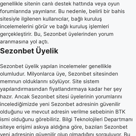
genellikle sitenin canlı destek hattında veya oyun
forumlarında yayınlanır. Bu nedenle, belirli bir bahis
sitesiyle ilgilenen kullanıcılar, bağlı kuruluş
incelemelerini görür ve bağlı kuruluş işlemleri
gerçekleştirir. Bu, Sezonbet üyelerinden yorum
aranmasına yol açtı.
Sezonbet Üyelik
Sezonbet üyelik yapılan incelemeler genellikle
olumludur. Milyonlarca üye, Sezonbet sitesinden
memnun olduklarını söylüyor. Site sistem
yapılandırmasından fiyatlandırmaya kadar her şey
hazır. Ancak Sezonbet sitesi üyelerinin yorumlarını
incelediğimizde yeni Sezonbet adresinin güvenilir
olduğunu ve mevcut adresin verilme sebebinin BTK
ismi olduğunu görebiliriz. Bilgi Teknolojileri Departmanı
siteye erişimi askıya aldığına göre, bazıları Sezonbet
yeni adresinin güvenilir olup olmadığını sorguluyor. Bu