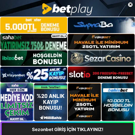
×
Sezonbet GİRİŞ İÇİN TIKLAYINIZ!