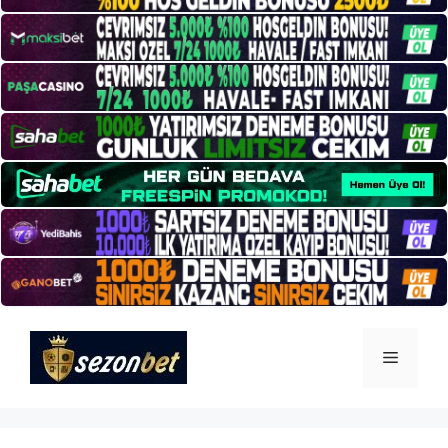
İçeriğe
atla
Menü