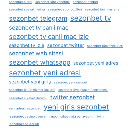
sezonbet sitesi
sezonbet site yönetimi
sezonbet sohbet
sezonbet sosyal medya
sezonbet spor ödülleri
sezonbet tanınmış site
sezonbet tv
sezonbet telegram
sezonbet tv canli maç
sezonbet tv canli maç izle
sezonbet tv izle
sezonbet twitter
sezonbet tüm özellikleri
sezonbet web sitesi
sezonbet whatsapp
sezonbet yeni adres
sezonbet yeni adresi
sezonbet yeni giriş
sezonbet yeni mevcut
sezonbet üstün hizmet kalitesi
sezonbet üye şikayet i̇ncelemesi
twitter sezonbet
sezonbet şikayet durumu
yeni giris sezonbet
yeni adresi sezonbet
sezonbet casino oyunlarını mobil cihazımda oynayabilir miyim
sezonbet ne dersin