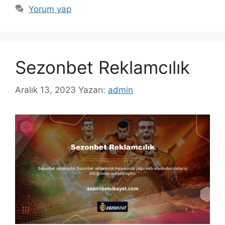
Yorum yap
Sezonbet Reklamcılık
Aralık 13, 2023
Yazarı:
admin