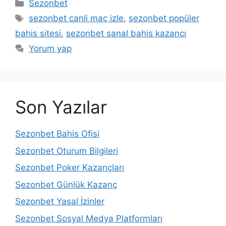
Kategoriler
Sezonbet
Etiketler
sezonbet canli maç izle
,
sezonbet popüler
bahis sitesi
,
sezonbet sanal bahis kazancı
Yorum yap
Son Yazılar
Sezonbet Bahis Ofisi
Sezonbet Oturum Bilgileri
Sezonbet Poker Kazançları
Sezonbet Günlük Kazanç
Sezonbet Yasal İzinler
Sezonbet Sosyal Medya Platformları