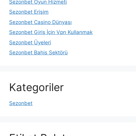
Sezonbet Oyun Hizmeti
Sezonbet Erişim
Sezonbet Casino Dünyası
Sezonbet Giriş İçin Vpn Kullanmak
Sezonbet Üyeleri
Sezonbet Bahis Sektörü
Kategoriler
Sezonbet