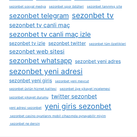
sezonbet sosyal medya
sezonbet spor ödülleri
sezonbet tanınmış site
sezonbet tv
sezonbet telegram
sezonbet tv canli maç
sezonbet tv canli maç izle
sezonbet tv izle
sezonbet twitter
sezonbet tüm özellikleri
sezonbet web sitesi
sezonbet whatsapp
sezonbet yeni adres
sezonbet yeni adresi
sezonbet yeni giriş
sezonbet yeni mevcut
sezonbet üstün hizmet kalitesi
sezonbet üye şikayet i̇ncelemesi
twitter sezonbet
sezonbet şikayet durumu
yeni giris sezonbet
yeni adresi sezonbet
sezonbet casino oyunlarını mobil cihazımda oynayabilir miyim
sezonbet ne dersin