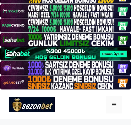
İçeriğe
atla
Menü