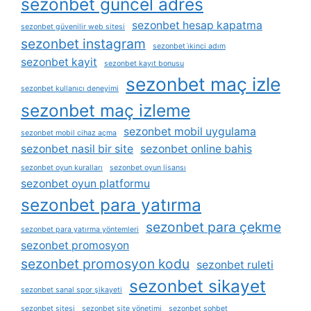
sezonbet güncel adres
sezonbet hesap kapatma
sezonbet güvenilir web sitesi
sezonbet instagram
sezonbet i̇kinci adım
sezonbet kayit
sezonbet kayıt bonusu
sezonbet maç izle
sezonbet kullanıcı deneyimi
sezonbet maç izleme
sezonbet mobil uygulama
sezonbet mobil cihaz açma
sezonbet nasil bir site
sezonbet online bahis
sezonbet oyun kuralları
sezonbet oyun lisansı
sezonbet oyun platformu
sezonbet para yatırma
sezonbet para çekme
sezonbet para yatırma yöntemleri
sezonbet promosyon
sezonbet promosyon kodu
sezonbet ruleti
sezonbet sikayet
sezonbet sanal spor şikayeti
sezonbet sitesi
sezonbet site yönetimi
sezonbet sohbet