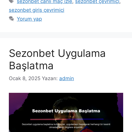
sezonbet canli maç izle
,
sezonbet çevrimiçi
,
sezonbet giriş çevrimiçi
Yorum yap
Sezonbet Uygulama
Başlatma
Ocak 8, 2025
Yazarı:
admin