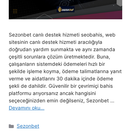
Sezonbet canlı destek hizmeti seobahis, web
sitesinin canlı destek hizmeti aracılığıyla
doğrudan yardım sunmakta ve aynı zamanda
çeşitli sorunlara çözüm üretmektedir. Buna,
çalışanların sistemdeki ödemeleri hızlı bir
şekilde işleme koyma, ödeme talimatlarına yanıt
verme ve aidatlarını 30 dakika içinde ödeme
şekli de dahildir. Güvenilir bir çevrimiçi bahis
platformu arıyorsanız ancak hangisini
seçeceğinizden emin değilseniz, Sezonbet …
Devamını oku…
Kategoriler
Sezonbet