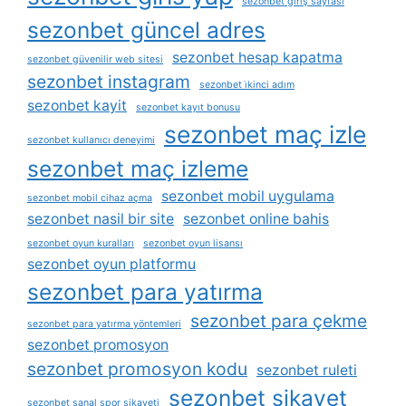
sezonbet giriş sayfası
sezonbet güncel adres
sezonbet hesap kapatma
sezonbet güvenilir web sitesi
sezonbet instagram
sezonbet i̇kinci adım
sezonbet kayit
sezonbet kayıt bonusu
sezonbet maç izle
sezonbet kullanıcı deneyimi
sezonbet maç izleme
sezonbet mobil uygulama
sezonbet mobil cihaz açma
sezonbet nasil bir site
sezonbet online bahis
sezonbet oyun kuralları
sezonbet oyun lisansı
sezonbet oyun platformu
sezonbet para yatırma
sezonbet para çekme
sezonbet para yatırma yöntemleri
sezonbet promosyon
sezonbet promosyon kodu
sezonbet ruleti
sezonbet sikayet
sezonbet sanal spor şikayeti