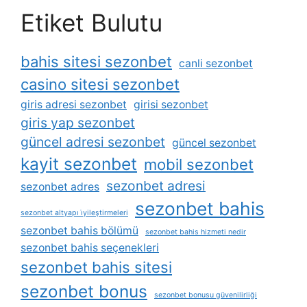
Etiket Bulutu
bahis sitesi sezonbet
canli sezonbet
casino sitesi sezonbet
giris adresi sezonbet
girisi sezonbet
giris yap sezonbet
güncel adresi sezonbet
güncel sezonbet
kayit sezonbet
mobil sezonbet
sezonbet adresi
sezonbet adres
sezonbet bahis
sezonbet altyapı i̇yileştirmeleri
sezonbet bahis bölümü
sezonbet bahis hizmeti nedir
sezonbet bahis seçenekleri
sezonbet bahis sitesi
sezonbet bonus
sezonbet bonusu güvenilirliği