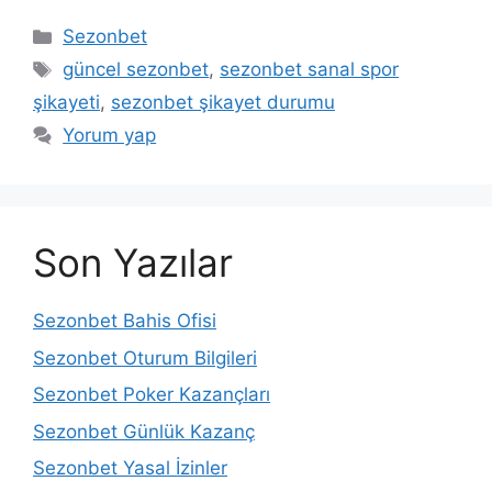
Kategoriler
Sezonbet
Etiketler
güncel sezonbet
,
sezonbet sanal spor
şikayeti
,
sezonbet şikayet durumu
Yorum yap
Son Yazılar
Sezonbet Bahis Ofisi
Sezonbet Oturum Bilgileri
Sezonbet Poker Kazançları
Sezonbet Günlük Kazanç
Sezonbet Yasal İzinler