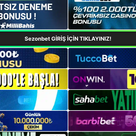
Sezonbet GİRİŞ İÇİN TIKLAYINIZ!