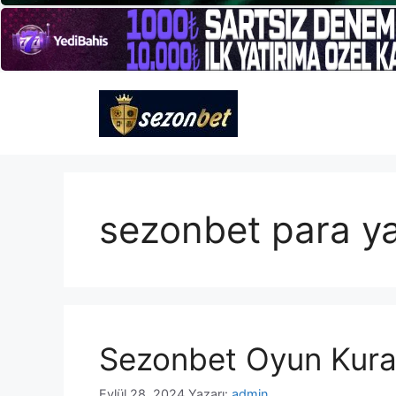
İçeriğe
atla
sezonbet para ya
Sezonbet Oyun Kural
Eylül 28, 2024
Yazarı:
admin