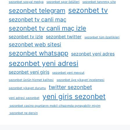
sezonbet sosyal medya
sezonbet spor ödülleri
sezonbet tanınmış site
sezonbet tv
sezonbet telegram
sezonbet tv canli maç
sezonbet tv canli maç izle
sezonbet tv izle
sezonbet twitter
sezonbet tüm özellikleri
sezonbet web sitesi
sezonbet whatsapp
sezonbet yeni adres
sezonbet yeni adresi
sezonbet yeni giriş
sezonbet yeni mevcut
sezonbet üstün hizmet kalitesi
sezonbet üye şikayet i̇ncelemesi
twitter sezonbet
sezonbet şikayet durumu
yeni giris sezonbet
yeni adresi sezonbet
sezonbet casino oyunlarını mobil cihazımda oynayabilir miyim
sezonbet ne dersin