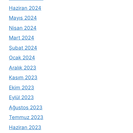
Haziran 2024
Mayıs 2024
Nisan 2024
Mart 2024
Şubat 2024
Ocak 2024
Aralık 2023
Kasım 2023
Ekim 2023
Eylül 2023
Ağustos 2023
Temmuz 2023
Haziran 2023