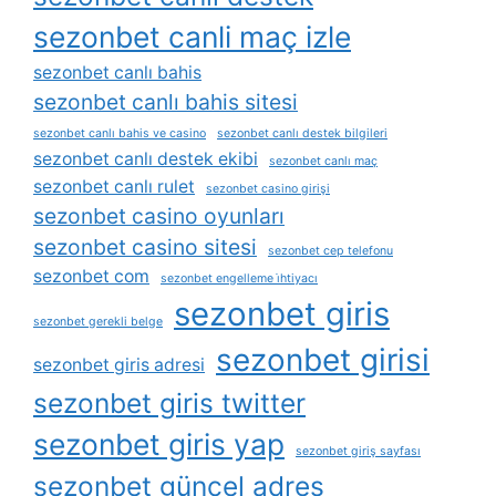
sezonbet canli maç izle
sezonbet canlı bahis
sezonbet canlı bahis sitesi
sezonbet canlı bahis ve casino
sezonbet canlı destek bilgileri
sezonbet canlı destek ekibi
sezonbet canlı maç
sezonbet canlı rulet
sezonbet casino girişi
sezonbet casino oyunları
sezonbet casino sitesi
sezonbet cep telefonu
sezonbet com
sezonbet engelleme i̇htiyacı
sezonbet giris
sezonbet gerekli belge
sezonbet girisi
sezonbet giris adresi
sezonbet giris twitter
sezonbet giris yap
sezonbet giriş sayfası
sezonbet güncel adres