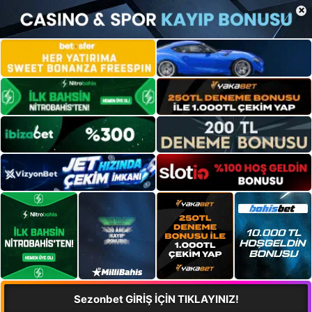
×
Sezonbet GİRİŞ İÇİN TIKLAYINIZ!