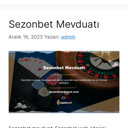
Sezonbet Mevduatı
Aralık 16, 2023
Yazarı:
admin