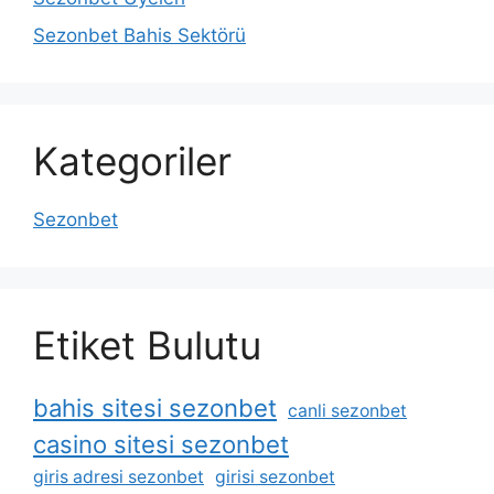
Sezonbet Bahis Sektörü
Kategoriler
Sezonbet
Etiket Bulutu
bahis sitesi sezonbet
canli sezonbet
casino sitesi sezonbet
giris adresi sezonbet
girisi sezonbet