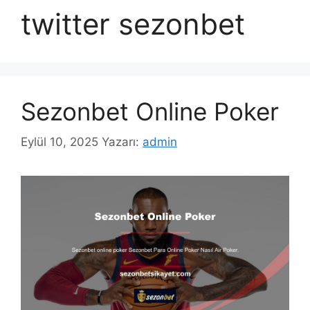
twitter sezonbet
Sezonbet Online Poker
Eylül 10, 2025
Yazarı:
admin