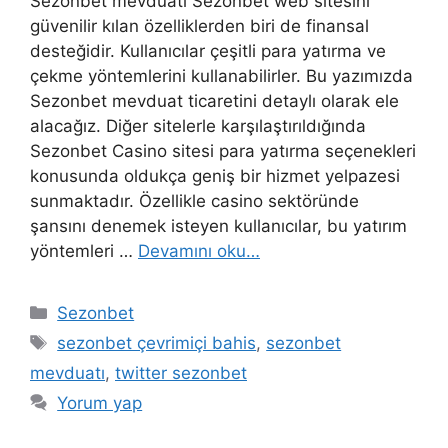
Sezonbet mevduatı Sezonbet web sitesini
güvenilir kılan özelliklerden biri de finansal
desteğidir. Kullanıcılar çeşitli para yatırma ve
çekme yöntemlerini kullanabilirler. Bu yazımızda
Sezonbet mevduat ticaretini detaylı olarak ele
alacağız. Diğer sitelerle karşılaştırıldığında
Sezonbet Casino sitesi para yatırma seçenekleri
konusunda oldukça geniş bir hizmet yelpazesi
sunmaktadır. Özellikle casino sektöründe
şansını denemek isteyen kullanıcılar, bu yatırım
yöntemleri …
Devamını oku…
Kategoriler
Sezonbet
Etiketler
sezonbet çevrimiçi bahis
,
sezonbet
mevduatı
,
twitter sezonbet
Yorum yap