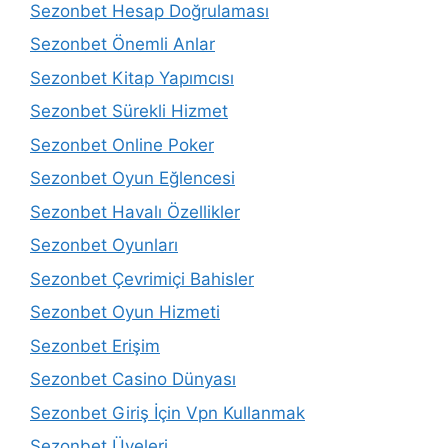
Sezonbet Hesap Doğrulaması
Sezonbet Önemli Anlar
Sezonbet Kitap Yapımcısı
Sezonbet Sürekli Hizmet
Sezonbet Online Poker
Sezonbet Oyun Eğlencesi
Sezonbet Havalı Özellikler
Sezonbet Oyunları
Sezonbet Çevrimiçi Bahisler
Sezonbet Oyun Hizmeti
Sezonbet Erişim
Sezonbet Casino Dünyası
Sezonbet Giriş İçin Vpn Kullanmak
Sezonbet Üyeleri