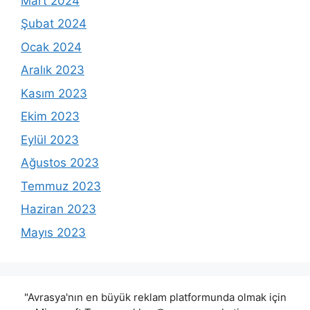
Mart 2024
Şubat 2024
Ocak 2024
Aralık 2023
Kasım 2023
Ekim 2023
Eylül 2023
Ağustos 2023
Temmuz 2023
Haziran 2023
Mayıs 2023
"Avrasya'nın en büyük reklam platformunda olmak için