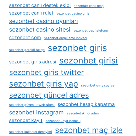
sezonbet canlı destek ekibi
sezonbet canlı maç
sezonbet canlı rulet
sezonbet casino girişi
sezonbet casino oyunları
sezonbet casino sitesi
sezonbet cep telefonu
sezonbet com
sezonbet engelleme i̇htiyacı
sezonbet giris
sezonbet gerekli belge
sezonbet girisi
sezonbet giris adresi
sezonbet giris twitter
sezonbet giris yap
sezonbet giriş sayfası
sezonbet güncel adres
sezonbet hesap kapatma
sezonbet güvenilir web sitesi
sezonbet instagram
sezonbet i̇kinci adım
sezonbet kayit
sezonbet kayıt bonusu
sezonbet maç izle
sezonbet kullanıcı deneyimi