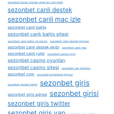
sezonbet burası hizmet veren bir site midir
sezonbet canli destek
sezonbet canli maç izle
sezonbet canlı bahis
sezonbet canlı bahis sitesi
sezonbet canlı bahis ve casino
sezonbet canlı destek bilgileri
sezonbet canlı destek ekibi
sezonbet canlı maç
sezonbet canlı rulet
sezonbet casino girişi
sezonbet casino oyunları
sezonbet casino sitesi
sezonbet cep telefonu
sezonbet com
sezonbet engelleme i̇htiyacı
sezonbet giris
sezonbet gerekli belge
sezonbet girisi
sezonbet giris adresi
sezonbet giris twitter
sezonbet giris yap