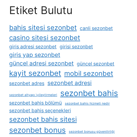
Etiket Bulutu
bahis sitesi sezonbet
canli sezonbet
casino sitesi sezonbet
giris adresi sezonbet
girisi sezonbet
giris yap sezonbet
güncel adresi sezonbet
güncel sezonbet
kayit sezonbet
mobil sezonbet
sezonbet adresi
sezonbet adres
sezonbet bahis
sezonbet altyapı i̇yileştirmeleri
sezonbet bahis bölümü
sezonbet bahis hizmeti nedir
sezonbet bahis seçenekleri
sezonbet bahis sitesi
sezonbet bonus
sezonbet bonusu güvenilirliği