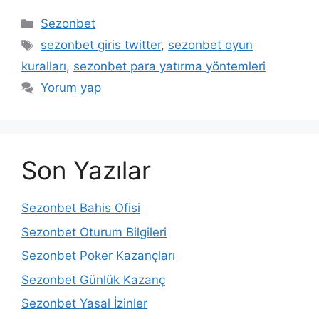
Kategoriler
Sezonbet
Etiketler
sezonbet giris twitter
,
sezonbet oyun
kuralları
,
sezonbet para yatırma yöntemleri
Yorum yap
Son Yazılar
Sezonbet Bahis Ofisi
Sezonbet Oturum Bilgileri
Sezonbet Poker Kazançları
Sezonbet Günlük Kazanç
Sezonbet Yasal İzinler