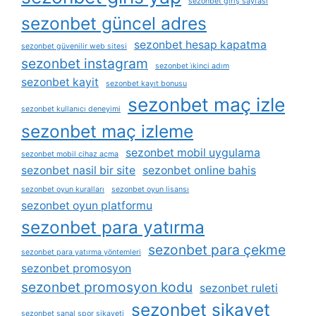
sezonbet giriş sayfası
sezonbet güncel adres
sezonbet hesap kapatma
sezonbet güvenilir web sitesi
sezonbet instagram
sezonbet i̇kinci adım
sezonbet kayit
sezonbet kayıt bonusu
sezonbet maç izle
sezonbet kullanıcı deneyimi
sezonbet maç izleme
sezonbet mobil uygulama
sezonbet mobil cihaz açma
sezonbet nasil bir site
sezonbet online bahis
sezonbet oyun kuralları
sezonbet oyun lisansı
sezonbet oyun platformu
sezonbet para yatırma
sezonbet para çekme
sezonbet para yatırma yöntemleri
sezonbet promosyon
sezonbet promosyon kodu
sezonbet ruleti
sezonbet sikayet
sezonbet sanal spor şikayeti