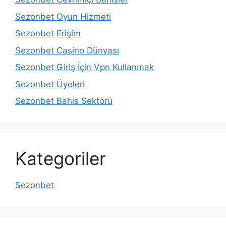
Sezonbet Oyun Hizmeti
Sezonbet Erişim
Sezonbet Casino Dünyası
Sezonbet Giriş İçin Vpn Kullanmak
Sezonbet Üyeleri
Sezonbet Bahis Sektörü
Kategoriler
Sezonbet