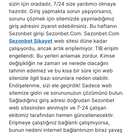
sizin için oradadır, 7/24 size yardımcı olmaya
hazırdır. Giriş yapmakta sorun yaşıyorsanız,
sorunu çözmek için sitemizde yayınladığımız
giriş adresini ziyaret edebilirsiniz. Bu haftanın
Sezonbet girişi Sezonbet.Com. Sezonbet.Com
Sezonbet Şikayet
web sitesi düne kadar
çalışıyordu, ancak artık erişilemiyor. TIB erişim
engellendi. Bu yerleri anlamak zordur. Kimse
değişikliğin ne zaman ve nerede olacağını
tahmin edemez ve bu kısa bir süre için web
sitenizle ilgili bazı sorunlara neden olabilir.
Endişelenme, sizi ele geçirdik! Sadece web
sitemize gidin ve sorununuzun çözümünü bulun.
Sağladığınız giriş adresi doğrudan Sezonbet
web sitesinden alınmıştır ve 7-24 çalışan
ekibimiz tarafından hemen güncellenecektir.
Erişmeye çalıştığınız bağlantı çalışmıyorsa,
bunun nedeni internet bağlantınızın biraz yavaş