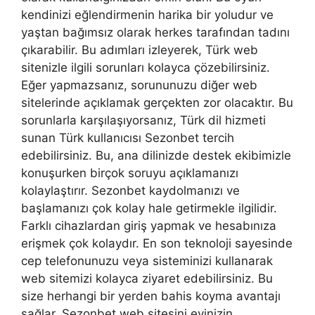
kendinizi eğlendirmenin harika bir yoludur ve
yaştan bağımsız olarak herkes tarafından tadını
çıkarabilir. Bu adımları izleyerek, Türk web
sitenizle ilgili sorunları kolayca çözebilirsiniz.
Eğer yapmazsanız, sorununuzu diğer web
sitelerinde açıklamak gerçekten zor olacaktır. Bu
sorunlarla karşılaşıyorsanız, Türk dil hizmeti
sunan Türk kullanıcısı Sezonbet tercih
edebilirsiniz. Bu, ana dilinizde destek ekibimizle
konuşurken birçok soruyu açıklamanızı
kolaylaştırır. Sezonbet kaydolmanızı ve
başlamanızı çok kolay hale getirmekle ilgilidir.
Farklı cihazlardan giriş yapmak ve hesabınıza
erişmek çok kolaydır. En son teknoloji sayesinde
cep telefonunuzu veya sisteminizi kullanarak
web sitemizi kolayca ziyaret edebilirsiniz. Bu
size herhangi bir yerden bahis koyma avantajı
sağlar. Sezonbet web sitesini evinizin