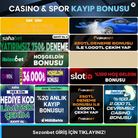
×
Sezonbet GİRİŞ İÇİN TIKLAYINIZ!