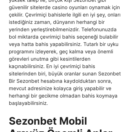
yüksek talep ile, birçok kişi Sezonbet gibi
güvenilir sitelerde casino oyunları oynamak için
çekilir. Çevrimiçi bahislerle ilgili en iyi şey, onları
istediğiniz zaman, dünyanın herhangi bir
yerinden yerleştirebilmenizdir. Telefonunuzda
bol miktarda çevrimiçi bahis seçeneği bulabilir
veya hatta bahis yapabilirsiniz. Tutarlı bir uyku
programını izleyerek, geç kalma veya önemli
görevleri unutma gibi kesintilerden
kaçınabilirsiniz. En iyi çevrimiçi bahis
sitelerinden biri, büyük oranlar sunan Sezonbet
Bir Sezonbet hesabına kaydolduktan sonra,
mevcut adresinize kolayca giriş yapabilir ve
herhangi bir gecikme olmadan bahis koymaya
başlayabilirsiniz.
Sezonbet Mobil