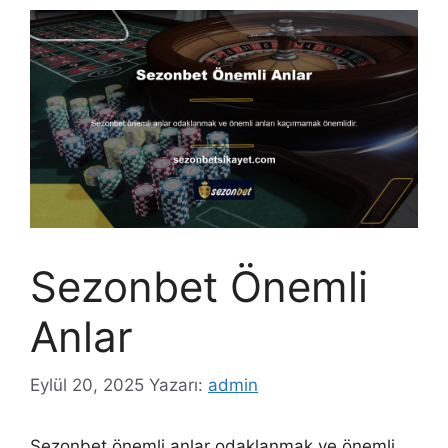
Sezonbet Önemli
Anlar
Eylül 20, 2025
Yazarı:
admin
Sezonbet önemli anlar odaklanmak ve önemli