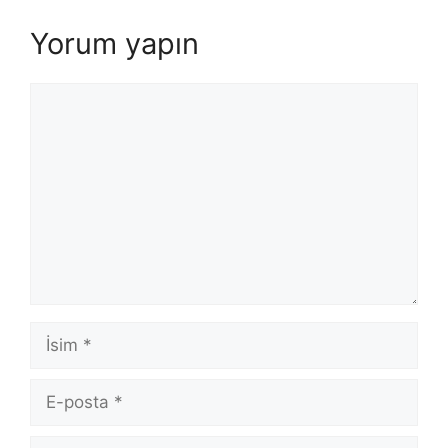
Yorum yapın
Yorum
İsim
E-
posta
İnternet