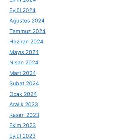
Eylül 2024
Ağustos 2024
Temmuz 2024
Haziran 2024
Mayıs 2024
Nisan 2024
Mart 2024
Şubat 2024
Ocak 2024
Aralık 2023
Kasım 2023
Ekim 2023
Eylül 2023