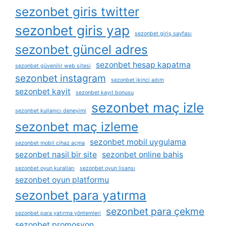
sezonbet giris twitter
sezonbet giris yap
sezonbet giriş sayfası
sezonbet güncel adres
sezonbet hesap kapatma
sezonbet güvenilir web sitesi
sezonbet instagram
sezonbet i̇kinci adım
sezonbet kayit
sezonbet kayıt bonusu
sezonbet maç izle
sezonbet kullanıcı deneyimi
sezonbet maç izleme
sezonbet mobil uygulama
sezonbet mobil cihaz açma
sezonbet nasil bir site
sezonbet online bahis
sezonbet oyun kuralları
sezonbet oyun lisansı
sezonbet oyun platformu
sezonbet para yatırma
sezonbet para çekme
sezonbet para yatırma yöntemleri
sezonbet promosyon