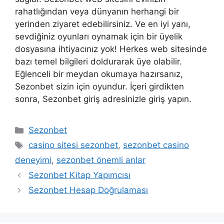
rahatlığından veya dünyanın herhangi bir
yerinden ziyaret edebilirsiniz. Ve en iyi yanı,
sevdiğiniz oyunları oynamak için bir üyelik
dosyasına ihtiyacınız yok! Herkes web sitesinde
bazı temel bilgileri doldurarak üye olabilir.
Eğlenceli bir meydan okumaya hazırsanız,
Sezonbet sizin için oyundur. İçeri girdikten
sonra, Sezonbet giriş adresinizle giriş yapın.
Kategoriler
Sezonbet
Etiketler
casino sitesi sezonbet
,
sezonbet casino
deneyimi
,
sezonbet önemli anlar
Sezonbet Kitap Yapımcısı
Sezonbet Hesap Doğrulaması