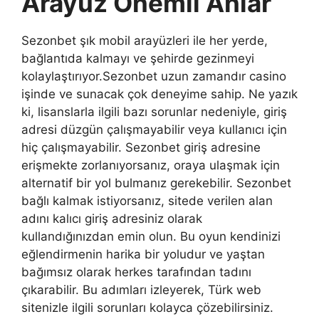
Arayüz Önemli Anlar
Sezonbet şık mobil arayüzleri ile her yerde,
bağlantıda kalmayı ve şehirde gezinmeyi
kolaylaştırıyor.Sezonbet uzun zamandır casino
işinde ve sunacak çok deneyime sahip. Ne yazık
ki, lisanslarla ilgili bazı sorunlar nedeniyle, giriş
adresi düzgün çalışmayabilir veya kullanıcı için
hiç çalışmayabilir. Sezonbet giriş adresine
erişmekte zorlanıyorsanız, oraya ulaşmak için
alternatif bir yol bulmanız gerekebilir. Sezonbet
bağlı kalmak istiyorsanız, sitede verilen alan
adını kalıcı giriş adresiniz olarak
kullandığınızdan emin olun. Bu oyun kendinizi
eğlendirmenin harika bir yoludur ve yaştan
bağımsız olarak herkes tarafından tadını
çıkarabilir. Bu adımları izleyerek, Türk web
sitenizle ilgili sorunları kolayca çözebilirsiniz.