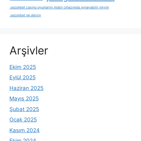
sezonbet casino oyunlarını mobil cihazımda oynayabilir miyim
sezonbet ne dersin
Arşivler
Ekim 2025
Eylül 2025
Haziran 2025
Mayıs 2025
Şubat 2025
Ocak 2025
Kasım 2024
Ekim 2024