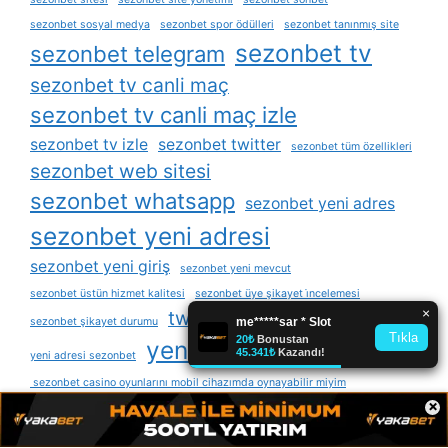
sezonbet sosyal medya
sezonbet spor ödülleri
sezonbet tanınmış site
sezonbet tv
sezonbet telegram
sezonbet tv canli maç
sezonbet tv canli maç izle
sezonbet tv izle
sezonbet twitter
sezonbet tüm özellikleri
sezonbet web sitesi
sezonbet whatsapp
sezonbet yeni adres
sezonbet yeni adresi
sezonbet yeni giriş
sezonbet yeni mevcut
sezonbet üstün hizmet kalitesi
sezonbet üye şikayet i̇ncelemesi
twitter sezonbet
sezonbet şikayet durumu
yeni giris sezonbet
yeni adresi sezonbet
sezonbet casino oyunlarını mobil cihazımda oynayabilir miyim
×
sezonbet ne dersin