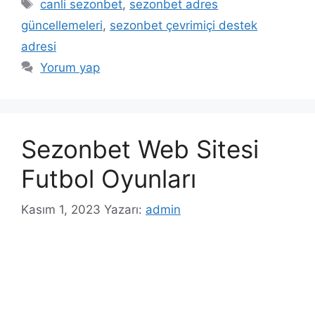
Etiketler
canli sezonbet
,
sezonbet adres
güncellemeleri
,
sezonbet çevrimiçi destek
adresi
Yorum yap
Sezonbet Web Sitesi
Futbol Oyunları
Kasım 1, 2023
Yazarı:
admin