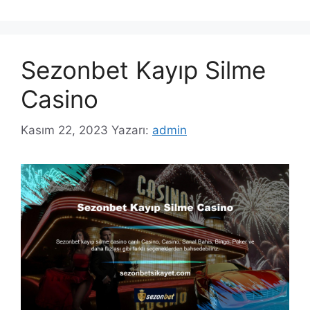
Sezonbet Kayıp Silme
Casino
Kasım 22, 2023
Yazarı:
admin