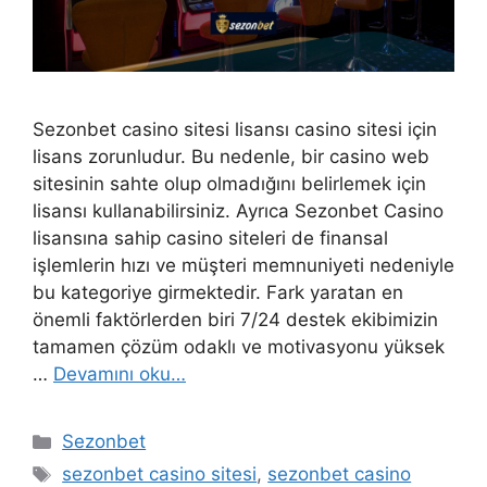
Sezonbet casino sitesi lisansı casino sitesi için
lisans zorunludur. Bu nedenle, bir casino web
sitesinin sahte olup olmadığını belirlemek için
lisansı kullanabilirsiniz. Ayrıca Sezonbet Casino
lisansına sahip casino siteleri de finansal
işlemlerin hızı ve müşteri memnuniyeti nedeniyle
bu kategoriye girmektedir. Fark yaratan en
önemli faktörlerden biri 7/24 destek ekibimizin
tamamen çözüm odaklı ve motivasyonu yüksek
…
Devamını oku…
Kategoriler
Sezonbet
Etiketler
sezonbet casino sitesi
,
sezonbet casino