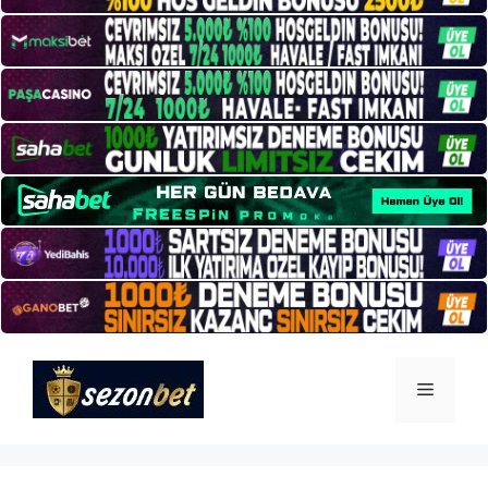
İçeriğe
atla
Menü