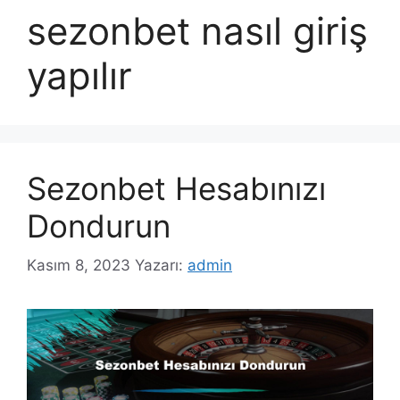
sezonbet nasıl giriş
yapılır
Sezonbet Hesabınızı
Dondurun
Kasım 8, 2023
Yazarı:
admin