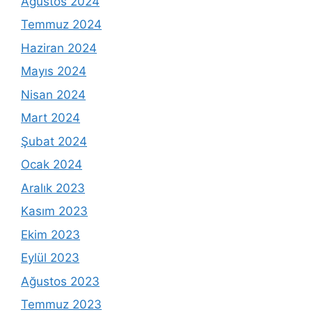
Ağustos 2024
Temmuz 2024
Haziran 2024
Mayıs 2024
Nisan 2024
Mart 2024
Şubat 2024
Ocak 2024
Aralık 2023
Kasım 2023
Ekim 2023
Eylül 2023
Ağustos 2023
Temmuz 2023