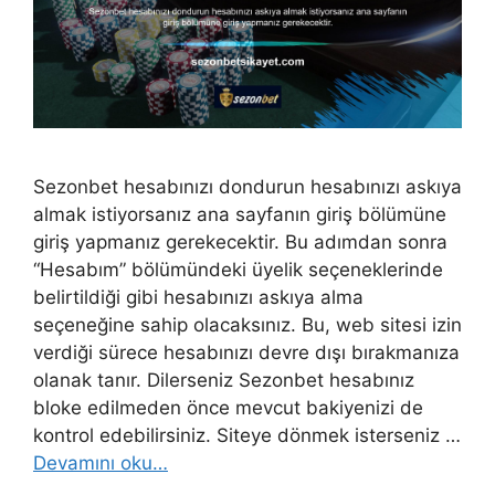
Sezonbet hesabınızı dondurun hesabınızı askıya
almak istiyorsanız ana sayfanın giriş bölümüne
giriş yapmanız gerekecektir. Bu adımdan sonra
“Hesabım” bölümündeki üyelik seçeneklerinde
belirtildiği gibi hesabınızı askıya alma
seçeneğine sahip olacaksınız. Bu, web sitesi izin
verdiği sürece hesabınızı devre dışı bırakmanıza
olanak tanır. Dilerseniz Sezonbet hesabınız
bloke edilmeden önce mevcut bakiyenizi de
kontrol edebilirsiniz. Siteye dönmek isterseniz …
Devamını oku…