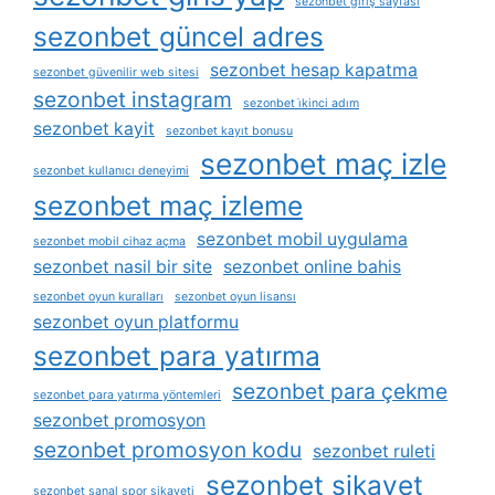
sezonbet giriş sayfası
sezonbet güncel adres
sezonbet hesap kapatma
sezonbet güvenilir web sitesi
sezonbet instagram
sezonbet i̇kinci adım
sezonbet kayit
sezonbet kayıt bonusu
sezonbet maç izle
sezonbet kullanıcı deneyimi
sezonbet maç izleme
sezonbet mobil uygulama
sezonbet mobil cihaz açma
sezonbet nasil bir site
sezonbet online bahis
sezonbet oyun kuralları
sezonbet oyun lisansı
sezonbet oyun platformu
sezonbet para yatırma
sezonbet para çekme
sezonbet para yatırma yöntemleri
sezonbet promosyon
sezonbet promosyon kodu
sezonbet ruleti
sezonbet sikayet
sezonbet sanal spor şikayeti