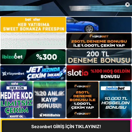
×
Sezonbet GİRİŞ İÇİN TIKLAYINIZ!