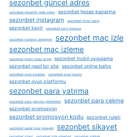
sezonbet güncel adres
sezonbet hesap kapatma
sezonbet güvenilir web sitesi
sezonbet instagram
sezonbet i̇kinci adım
sezonbet kayit
sezonbet kayıt bonusu
sezonbet maç izle
sezonbet kullanıcı deneyimi
sezonbet maç izleme
sezonbet mobil uygulama
sezonbet mobil cihaz açma
sezonbet nasil bir site
sezonbet online bahis
sezonbet oyun kuralları
sezonbet oyun lisansı
sezonbet oyun platformu
sezonbet para yatırma
sezonbet para çekme
sezonbet para yatırma yöntemleri
sezonbet promosyon
sezonbet promosyon kodu
sezonbet ruleti
sezonbet sikayet
sezonbet sanal spor şikayeti
sezonbet sitesi
sezonbet site yönetimi
sezonbet sohbet