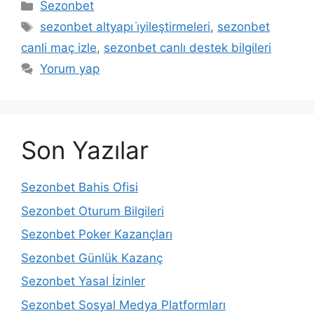
Kategoriler
Sezonbet
Etiketler
sezonbet altyapı i̇yileştirmeleri
,
sezonbet
canli maç izle
,
sezonbet canlı destek bilgileri
Yorum yap
Son Yazılar
Sezonbet Bahis Ofisi
Sezonbet Oturum Bilgileri
Sezonbet Poker Kazançları
Sezonbet Günlük Kazanç
Sezonbet Yasal İzinler
Sezonbet Sosyal Medya Platformları