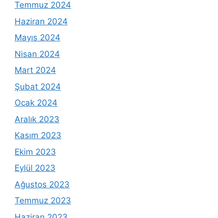
Temmuz 2024
Haziran 2024
Mayıs 2024
Nisan 2024
Mart 2024
Şubat 2024
Ocak 2024
Aralık 2023
Kasım 2023
Ekim 2023
Eylül 2023
Ağustos 2023
Temmuz 2023
Haziran 2023