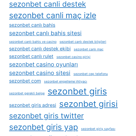
sezonbet canli destek
sezonbet canli maç izle
sezonbet canlı bahis
sezonbet canlı bahis sitesi
sezonbet canlı bahis ve casino
sezonbet canlı destek bilgileri
sezonbet canlı destek ekibi
sezonbet canlı maç
sezonbet canlı rulet
sezonbet casino girişi
sezonbet casino oyunları
sezonbet casino sitesi
sezonbet cep telefonu
sezonbet com
sezonbet engelleme i̇htiyacı
sezonbet giris
sezonbet gerekli belge
sezonbet girisi
sezonbet giris adresi
sezonbet giris twitter
sezonbet giris yap
sezonbet giriş sayfası