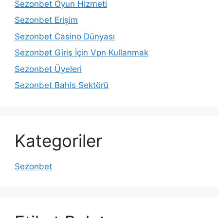
Sezonbet Oyun Hizmeti
Sezonbet Erişim
Sezonbet Casino Dünyası
Sezonbet Giriş İçin Vpn Kullanmak
Sezonbet Üyeleri
Sezonbet Bahis Sektörü
Kategoriler
Sezonbet