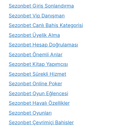
Sezonbet Giriş Sonlandırma
Sezonbet Vip Danışman
Sezonbet Canlı Bahis Kategorisi
Sezonbet Üyelik Alma
Sezonbet Hesap Doğrulaması
Sezonbet Önemli Anlar
Sezonbet Kitap Yapımcısı
Sezonbet Sürekli Hizmet
Sezonbet Online Poker
Sezonbet Oyun Eğlencesi
Sezonbet Havalı Özellikler
Sezonbet Oyunları
Sezonbet Çevrimiçi Bahisler