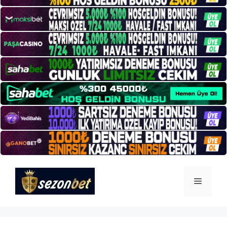
İçeriğe
atla
Menü