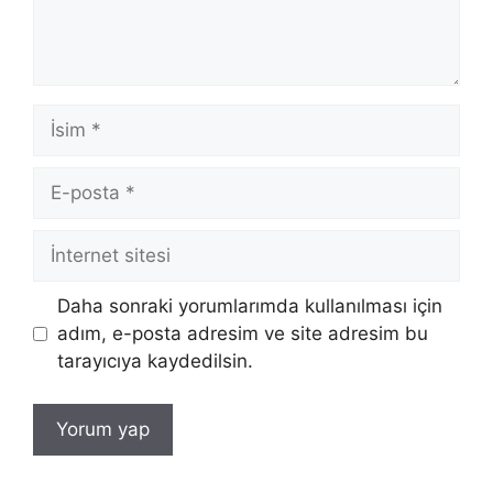
İsim
E-
posta
İnternet
sitesi
Daha sonraki yorumlarımda kullanılması için
adım, e-posta adresim ve site adresim bu
tarayıcıya kaydedilsin.