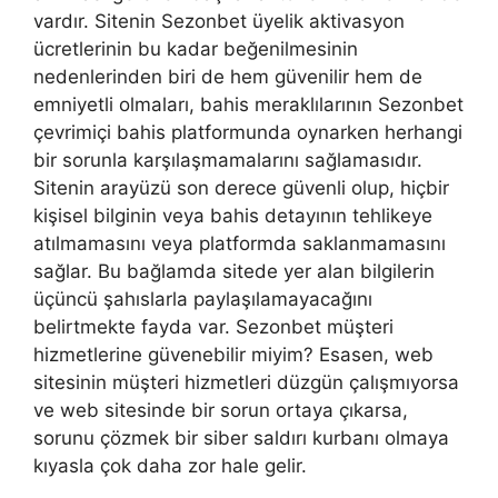
vardır. Sitenin Sezonbet üyelik aktivasyon
ücretlerinin bu kadar beğenilmesinin
nedenlerinden biri de hem güvenilir hem de
emniyetli olmaları, bahis meraklılarının Sezonbet
çevrimiçi bahis platformunda oynarken herhangi
bir sorunla karşılaşmamalarını sağlamasıdır.
Sitenin arayüzü son derece güvenli olup, hiçbir
kişisel bilginin veya bahis detayının tehlikeye
atılmamasını veya platformda saklanmamasını
sağlar. Bu bağlamda sitede yer alan bilgilerin
üçüncü şahıslarla paylaşılamayacağını
belirtmekte fayda var. Sezonbet müşteri
hizmetlerine güvenebilir miyim? Esasen, web
sitesinin müşteri hizmetleri düzgün çalışmıyorsa
ve web sitesinde bir sorun ortaya çıkarsa,
sorunu çözmek bir siber saldırı kurbanı olmaya
kıyasla çok daha zor hale gelir.