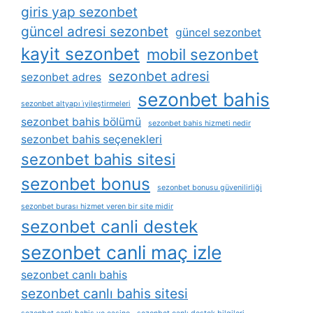
giris yap sezonbet
güncel adresi sezonbet
güncel sezonbet
kayit sezonbet
mobil sezonbet
sezonbet adresi
sezonbet adres
sezonbet bahis
sezonbet altyapı i̇yileştirmeleri
sezonbet bahis bölümü
sezonbet bahis hizmeti nedir
sezonbet bahis seçenekleri
sezonbet bahis sitesi
sezonbet bonus
sezonbet bonusu güvenilirliği
sezonbet burası hizmet veren bir site midir
sezonbet canli destek
sezonbet canli maç izle
sezonbet canlı bahis
sezonbet canlı bahis sitesi