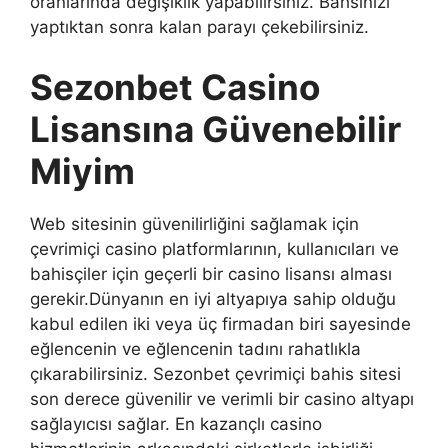
oranlarında değişiklik yapabilirsiniz. Bahsinizi
yaptıktan sonra kalan parayı çekebilirsiniz.
Sezonbet Casino
Lisansına Güvenebilir
Miyim
Web sitesinin güvenilirliğini sağlamak için
çevrimiçi casino platformlarının, kullanıcıları ve
bahisçiler için geçerli bir casino lisansı alması
gerekir.Dünyanın en iyi altyapıya sahip olduğu
kabul edilen iki veya üç firmadan biri sayesinde
eğlencenin ve eğlencenin tadını rahatlıkla
çıkarabilirsiniz. Sezonbet çevrimiçi bahis sitesi
son derece güvenilir ve verimli bir casino altyapı
sağlayıcısı sağlar. En kazançlı casino