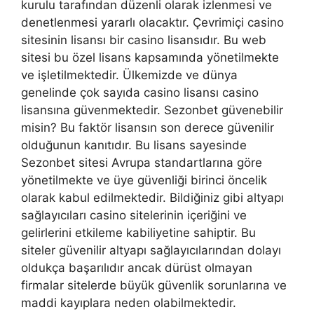
kurulu tarafından düzenli olarak izlenmesi ve
denetlenmesi yararlı olacaktır. Çevrimiçi casino
sitesinin lisansı bir casino lisansıdır. Bu web
sitesi bu özel lisans kapsamında yönetilmekte
ve işletilmektedir. Ülkemizde ve dünya
genelinde çok sayıda casino lisansı casino
lisansına güvenmektedir. Sezonbet güvenebilir
misin? Bu faktör lisansın son derece güvenilir
olduğunun kanıtıdır. Bu lisans sayesinde
Sezonbet sitesi Avrupa standartlarına göre
yönetilmekte ve üye güvenliği birinci öncelik
olarak kabul edilmektedir. Bildiğiniz gibi altyapı
sağlayıcıları casino sitelerinin içeriğini ve
gelirlerini etkileme kabiliyetine sahiptir. Bu
siteler güvenilir altyapı sağlayıcılarından dolayı
oldukça başarılıdır ancak dürüst olmayan
firmalar sitelerde büyük güvenlik sorunlarına ve
maddi kayıplara neden olabilmektedir.