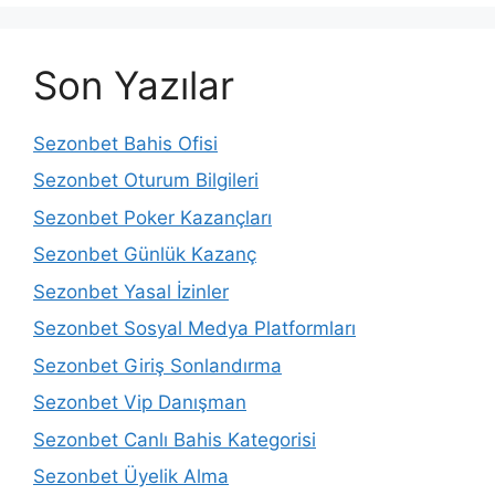
Son Yazılar
Sezonbet Bahis Ofisi
Sezonbet Oturum Bilgileri
Sezonbet Poker Kazançları
Sezonbet Günlük Kazanç
Sezonbet Yasal İzinler
Sezonbet Sosyal Medya Platformları
Sezonbet Giriş Sonlandırma
Sezonbet Vip Danışman
Sezonbet Canlı Bahis Kategorisi
Sezonbet Üyelik Alma