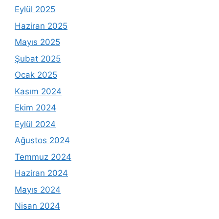
Eylül 2025
Haziran 2025
Mayıs 2025
Şubat 2025
Ocak 2025
Kasım 2024
Ekim 2024
Eylül 2024
Ağustos 2024
Temmuz 2024
Haziran 2024
Mayıs 2024
Nisan 2024