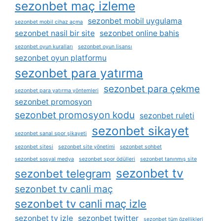
sezonbet maç izleme
sezonbet mobil uygulama
sezonbet mobil cihaz açma
sezonbet nasil bir site
sezonbet online bahis
sezonbet oyun kuralları
sezonbet oyun lisansı
sezonbet oyun platformu
sezonbet para yatırma
sezonbet para çekme
sezonbet para yatırma yöntemleri
sezonbet promosyon
sezonbet promosyon kodu
sezonbet ruleti
sezonbet sikayet
sezonbet sanal spor şikayeti
sezonbet sitesi
sezonbet site yönetimi
sezonbet sohbet
sezonbet sosyal medya
sezonbet spor ödülleri
sezonbet tanınmış site
sezonbet tv
sezonbet telegram
sezonbet tv canli maç
sezonbet tv canli maç izle
sezonbet tv izle
sezonbet twitter
sezonbet tüm özellikleri