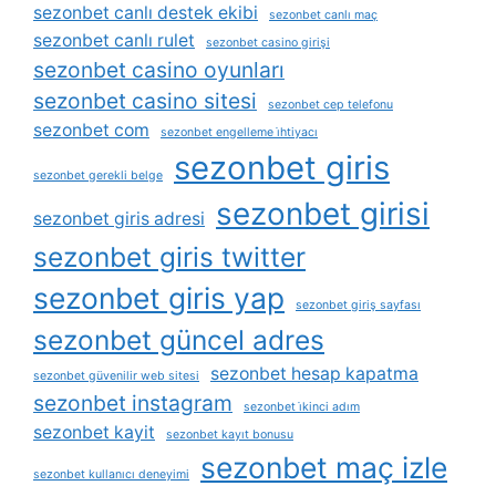
sezonbet canlı destek ekibi
sezonbet canlı maç
sezonbet canlı rulet
sezonbet casino girişi
sezonbet casino oyunları
sezonbet casino sitesi
sezonbet cep telefonu
sezonbet com
sezonbet engelleme i̇htiyacı
sezonbet giris
sezonbet gerekli belge
sezonbet girisi
sezonbet giris adresi
sezonbet giris twitter
sezonbet giris yap
sezonbet giriş sayfası
sezonbet güncel adres
sezonbet hesap kapatma
sezonbet güvenilir web sitesi
sezonbet instagram
sezonbet i̇kinci adım
sezonbet kayit
sezonbet kayıt bonusu
sezonbet maç izle
sezonbet kullanıcı deneyimi