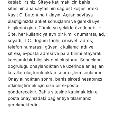
katılabilirsiniz. Siteye katılmak için bahis
sitesinin ana sayfasının sağ üst köşesindeki
Kayıt Ol butonuna tıklayın. Açılan sayfaya
ulaştığınızda anket sonuçlarını ve gerekli üye
bilgilerini girin. Cümle şu şekilde özetlenebilir:
Site, her kullanıcıya ayrı bir kimlik numarası, ad,
soyadı, T.C. doğum tarihi, cinsiyet, adres,
telefon numarası, güvenlik kullanıcı adı ve
şifresi, e-posta adresi ve para birimi atayarak
kapsamlı bir bilgi sistemi oluşturur. Sonuçların
doğruluğu onaylandıktan ve üzerinde anlaşılan
kurallar oluşturulduktan sonra işlem sonlandırılır.
Onay alındıktan sonra, bahis şirketi hesabınızı
etkinleştirmek için size bir e-posta
gönderecektir. Bahis sitesine katılmak için e-
posta onayınızdaki bağlantıya tıklamanız
gerekmektedir.