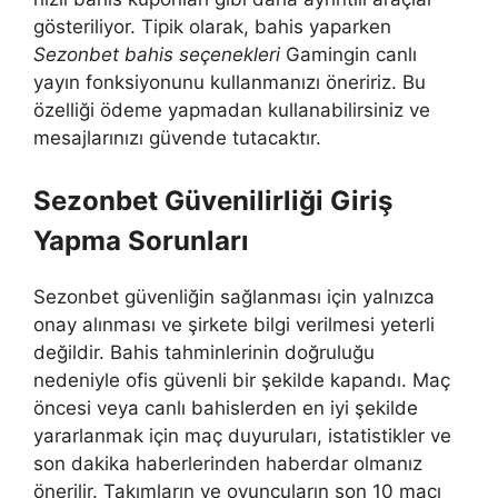
gösteriliyor. Tipik olarak, bahis yaparken
Sezonbet bahis seçenekleri
Gamingin canlı
yayın fonksiyonunu kullanmanızı öneririz. Bu
özelliği ödeme yapmadan kullanabilirsiniz ve
mesajlarınızı güvende tutacaktır.
Sezonbet Güvenilirliği Giriş
Yapma Sorunları
Sezonbet güvenliğin sağlanması için yalnızca
onay alınması ve şirkete bilgi verilmesi yeterli
değildir. Bahis tahminlerinin doğruluğu
nedeniyle ofis güvenli bir şekilde kapandı. Maç
öncesi veya canlı bahislerden en iyi şekilde
yararlanmak için maç duyuruları, istatistikler ve
son dakika haberlerinden haberdar olmanız
önerilir. Takımların ve oyuncuların son 10 maçı