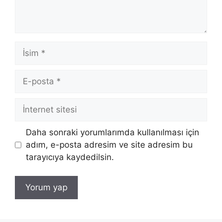
İsim
E-
posta
İnternet
sitesi
Daha sonraki yorumlarımda kullanılması için
adım, e-posta adresim ve site adresim bu
tarayıcıya kaydedilsin.