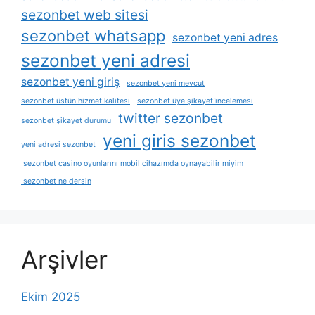
sezonbet web sitesi
sezonbet whatsapp
sezonbet yeni adres
sezonbet yeni adresi
sezonbet yeni giriş
sezonbet yeni mevcut
sezonbet üstün hizmet kalitesi
sezonbet üye şikayet i̇ncelemesi
twitter sezonbet
sezonbet şikayet durumu
yeni giris sezonbet
yeni adresi sezonbet
sezonbet casino oyunlarını mobil cihazımda oynayabilir miyim
sezonbet ne dersin
Arşivler
Ekim 2025