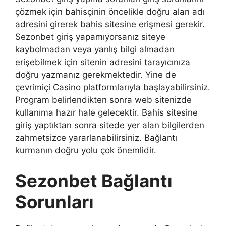
çözmek için bahisçinin öncelikle doğru alan adı
adresini girerek bahis sitesine erişmesi gerekir.
Sezonbet giriş yapamıyorsanız siteye
kaybolmadan veya yanlış bilgi almadan
erişebilmek için sitenin adresini tarayıcınıza
doğru yazmanız gerekmektedir. Yine de
çevrimiçi Casino platformlarıyla başlayabilirsiniz.
Program belirlendikten sonra web sitenizde
kullanıma hazır hale gelecektir. Bahis sitesine
giriş yaptıktan sonra sitede yer alan bilgilerden
zahmetsizce yararlanabilirsiniz. Bağlantı
kurmanın doğru yolu çok önemlidir.
Sezonbet Bağlantı
Sorunları