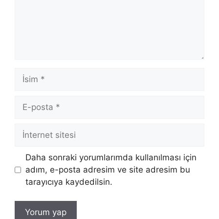
İsim
E-
posta
İnternet
sitesi
Daha sonraki yorumlarımda kullanılması için
adım, e-posta adresim ve site adresim bu
tarayıcıya kaydedilsin.