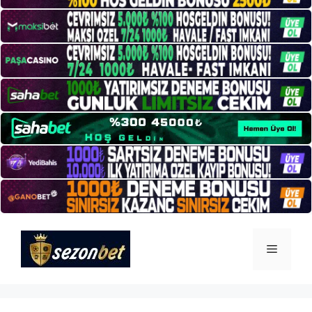
İçeriğe
atla
Menü