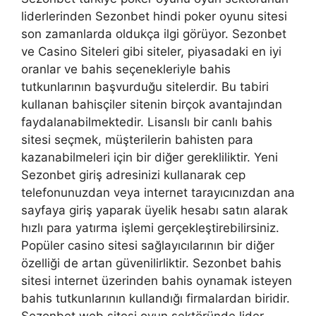
liderlerinden Sezonbet hindi poker oyunu sitesi
son zamanlarda oldukça ilgi görüyor. Sezonbet
ve Casino Siteleri gibi siteler, piyasadaki en iyi
oranlar ve bahis seçenekleriyle bahis
tutkunlarının başvurduğu sitelerdir. Bu tabiri
kullanan bahisçiler sitenin birçok avantajından
faydalanabilmektedir. Lisanslı bir canlı bahis
sitesi seçmek, müşterilerin bahisten para
kazanabilmeleri için bir diğer gerekliliktir. Yeni
Sezonbet giriş adresinizi kullanarak cep
telefonunuzdan veya internet tarayıcınızdan ana
sayfaya giriş yaparak üyelik hesabı satın alarak
hızlı para yatırma işlemi gerçekleştirebilirsiniz.
Popüler casino sitesi sağlayıcılarının bir diğer
özelliği de artan güvenilirliktir. Sezonbet bahis
sitesi internet üzerinden bahis oynamak isteyen
bahis tutkunlarının kullandığı firmalardan biridir.