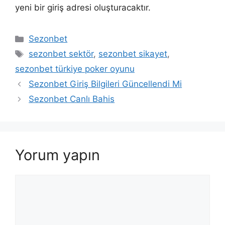
yeni bir giriş adresi oluşturacaktır.
Kategoriler
Sezonbet
Etiketler
sezonbet sektör
,
sezonbet sikayet
,
sezonbet türkiye poker oyunu
Sezonbet Giriş Bilgileri Güncellendi Mi
Sezonbet Canlı Bahis
Yorum yapın
Yorum