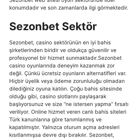
Sezonbet web sitesi oyun sektöründe lider
konumdadır ve son zamanlarda ilgi görmektedir.
Sezonbet Sektör
Sezonbet, casino sektörünün en iyi bahis
şirketlerinden biridir ve oldukça güvenilir ve
profesyonel bir hizmet sunmaktadır.Sezonbet
casino oyunlarında deneyim kazanmak zor
değil. Çünkü ücretsiz oyunların alternatifleri var.
Hiçbir üyelik veya ödeme zorunluluğu olmadan
dilediğiniz oyuna katılın. Çoğu bahis sitesinde
olduğu gibi, casino slotlarını paylaşarak
başlıyorsunuz ve size “ne istersen yapma” fırsatı
veriliyor. Online hizmet veren canlı bahis siteleri
Türk kanunlarına göre tanımlanmış ve
kapatılmıştır. Yalnızca oturum açma adresleri
kısıtlanmışsa devre dışı bırakılır. Sezonbet,