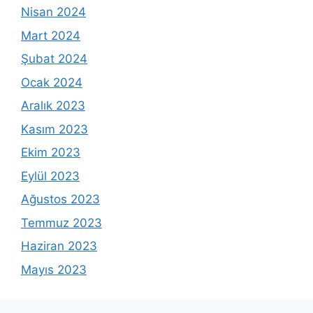
Nisan 2024
Mart 2024
Şubat 2024
Ocak 2024
Aralık 2023
Kasım 2023
Ekim 2023
Eylül 2023
Ağustos 2023
Temmuz 2023
Haziran 2023
Mayıs 2023