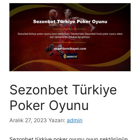
Sezonbet Türkiye
Poker Oyunu
Aralık 27, 2023
Yazarı:
admin
Sezonbet türkiye poker oyunu oyun sektörünün