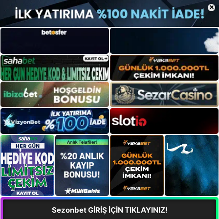
×
Sezonbet GİRİŞ İÇİN TIKLAYINIZ!