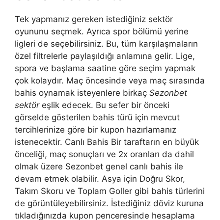
Tek yapmanız gereken istediğiniz sektör
oyununu seçmek. Ayrıca spor bölümü yerine
ligleri de seçebilirsiniz. Bu, tüm karşılaşmaların
özel filtrelerle paylaşıldığı anlamına gelir. Lige,
spora ve başlama saatine göre seçim yapmak
çok kolaydır. Maç öncesinde veya maç sırasında
bahis oynamak isteyenlere birkaç
Sezonbet
sektör
eşlik edecek. Bu sefer bir önceki
görselde gösterilen bahis türü için mevcut
tercihlerinize göre bir kupon hazırlamanız
istenecektir. Canlı Bahis Bir taraftarın en büyük
önceliği, maç sonuçları ve 2x oranları da dahil
olmak üzere Sezonbet genel canlı bahis ile
devam etmek olabilir. Asya için Doğru Skor,
Takım Skoru ve Toplam Goller gibi bahis türlerini
de görüntüleyebilirsiniz. İstediğiniz döviz kuruna
tıkladığınızda kupon penceresinde hesaplama