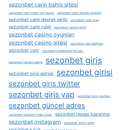
sezonbet canlı bahis sitesi
sezonbet canlı bahis ve casino
sezonbet canlı destek bilgileri
sezonbet canlı destek ekibi
sezonbet canlı maç
sezonbet canlı rulet
sezonbet casino girişi
sezonbet casino oyunları
sezonbet casino sitesi
sezonbet cep telefonu
sezonbet com
sezonbet engelleme i̇htiyacı
sezonbet giris
sezonbet gerekli belge
sezonbet girisi
sezonbet giris adresi
sezonbet giris twitter
sezonbet giris yap
sezonbet giriş sayfası
sezonbet güncel adres
sezonbet hesap kapatma
sezonbet güvenilir web sitesi
sezonbet instagram
sezonbet i̇kinci adım
sezonbet kayit