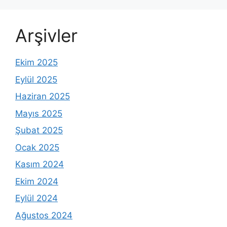
Arşivler
Ekim 2025
Eylül 2025
Haziran 2025
Mayıs 2025
Şubat 2025
Ocak 2025
Kasım 2024
Ekim 2024
Eylül 2024
Ağustos 2024