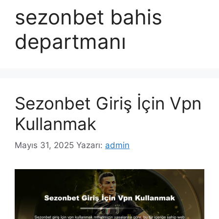
sezonbet bahis
departmanı
Sezonbet Giriş İçin Vpn
Kullanmak
Mayıs 31, 2025
Yazarı:
admin