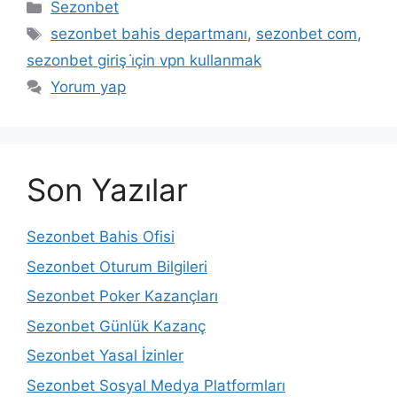
Kategoriler
Sezonbet
Etiketler
sezonbet bahis departmanı
,
sezonbet com
,
sezonbet giriş i̇çin vpn kullanmak
Yorum yap
Son Yazılar
Sezonbet Bahis Ofisi
Sezonbet Oturum Bilgileri
Sezonbet Poker Kazançları
Sezonbet Günlük Kazanç
Sezonbet Yasal İzinler
Sezonbet Sosyal Medya Platformları