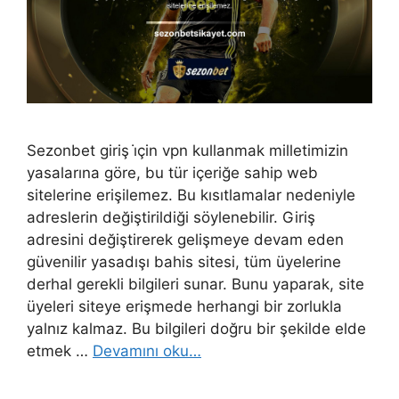
Sezonbet giriş i̇çin vpn kullanmak milletimizin
yasalarına göre, bu tür içeriğe sahip web
sitelerine erişilemez. Bu kısıtlamalar nedeniyle
adreslerin değiştirildiği söylenebilir. Giriş
adresini değiştirerek gelişmeye devam eden
güvenilir yasadışı bahis sitesi, tüm üyelerine
derhal gerekli bilgileri sunar. Bunu yaparak, site
üyeleri siteye erişmede herhangi bir zorlukla
yalnız kalmaz. Bu bilgileri doğru bir şekilde elde
etmek …
Devamını oku…