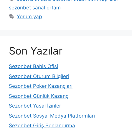
sezonbet sanal ortam
Yorum yap
Son Yazılar
Sezonbet Bahis Ofisi
Sezonbet Oturum Bilgileri
Sezonbet Poker Kazançları
Sezonbet Günlük Kazanç
Sezonbet Yasal İzinler
Sezonbet Sosyal Medya Platformları
Sezonbet Giriş Sonlandırma