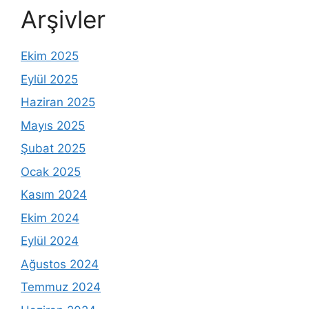
Arşivler
Ekim 2025
Eylül 2025
Haziran 2025
Mayıs 2025
Şubat 2025
Ocak 2025
Kasım 2024
Ekim 2024
Eylül 2024
Ağustos 2024
Temmuz 2024