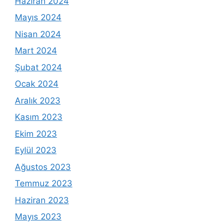
Haziran 2024
Mayıs 2024
Nisan 2024
Mart 2024
Şubat 2024
Ocak 2024
Aralık 2023
Kasım 2023
Ekim 2023
Eylül 2023
Ağustos 2023
Temmuz 2023
Haziran 2023
Mayıs 2023