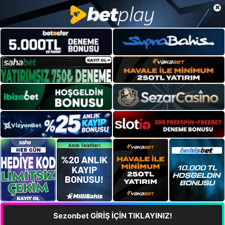
×
Sezonbet GİRİŞ İÇİN TIKLAYINIZ!