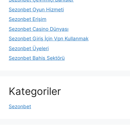
Sezonbet Oyun Hizmeti
Sezonbet Erişim
Sezonbet Casino Dünyası
Sezonbet Giriş İçin Vpn Kullanmak
Sezonbet Üyeleri
Sezonbet Bahis Sektörü
Kategoriler
Sezonbet