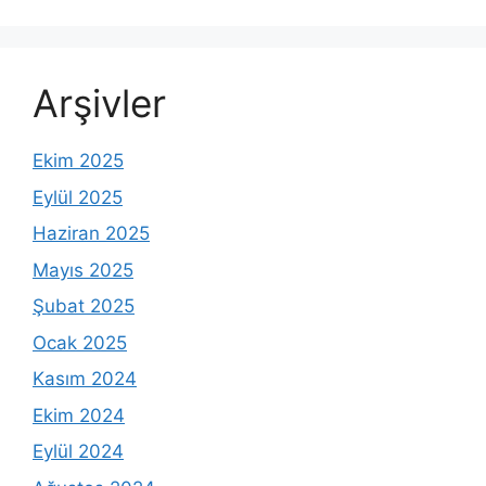
Arşivler
Ekim 2025
Eylül 2025
Haziran 2025
Mayıs 2025
Şubat 2025
Ocak 2025
Kasım 2024
Ekim 2024
Eylül 2024