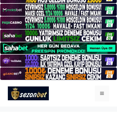
İçeriğe
atla
Menü