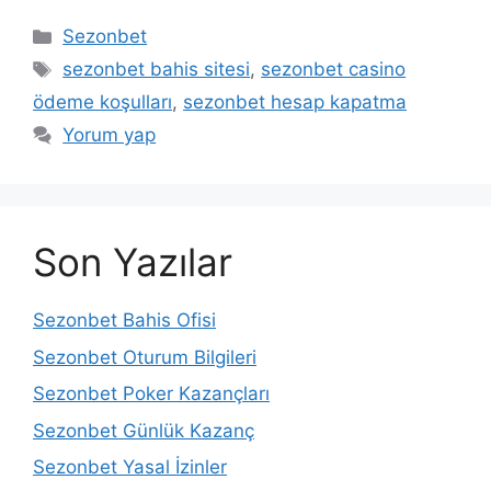
Kategoriler
Sezonbet
Etiketler
sezonbet bahis sitesi
,
sezonbet casino
ödeme koşulları
,
sezonbet hesap kapatma
Yorum yap
Son Yazılar
Sezonbet Bahis Ofisi
Sezonbet Oturum Bilgileri
Sezonbet Poker Kazançları
Sezonbet Günlük Kazanç
Sezonbet Yasal İzinler