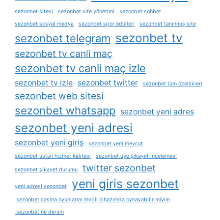
sezonbet sitesi
sezonbet site yönetimi
sezonbet sohbet
sezonbet sosyal medya
sezonbet spor ödülleri
sezonbet tanınmış site
sezonbet tv
sezonbet telegram
sezonbet tv canli maç
sezonbet tv canli maç izle
sezonbet tv izle
sezonbet twitter
sezonbet tüm özellikleri
sezonbet web sitesi
sezonbet whatsapp
sezonbet yeni adres
sezonbet yeni adresi
sezonbet yeni giriş
sezonbet yeni mevcut
sezonbet üstün hizmet kalitesi
sezonbet üye şikayet i̇ncelemesi
twitter sezonbet
sezonbet şikayet durumu
yeni giris sezonbet
yeni adresi sezonbet
sezonbet casino oyunlarını mobil cihazımda oynayabilir miyim
sezonbet ne dersin