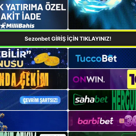
Sezonbet GİRİŞ İÇİN TIKLAYINIZ!