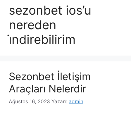
sezonbet ios’u
nereden
i̇ndirebilirim
Sezonbet İletişim
Araçları Nelerdir
Ağustos 16, 2023
Yazarı:
admin