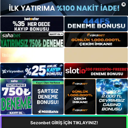
×
Sezonbet GİRİŞ İÇİN TIKLAYINIZ!