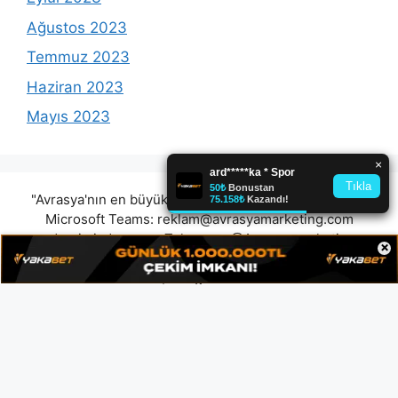
Ağustos 2023
Temmuz 2023
Haziran 2023
Mayıs 2023
"Avrasya'nın en büyük reklam platformunda olmak için
Microsoft Teams:
reklam@avrasyamarketing.com
adresimizden veya Telegram: @Avrasyamarketing
×
adresimizden irtibat kurabilirsiniz. (Tek iletişim
adreslerimiz teams / telegram ve mail adresimizdir.
Harici hiçbir iletişim adresimiz bulunmamaktadır.
Lütfen itibar etmeyiniz.) Türkiye yasalarına göre 7258
sayılı kanun uyarınca yasa dışı bahis oynamanın
cezaları mevcuttur. Şu an bulunduğunuz site hiç bir
şekilde illegal bahis oyunları oynatmıyor ve oynamaya
aracı olmuyordur.
bekabet
|
tarabet
|
bibubet
|
rilabet
|