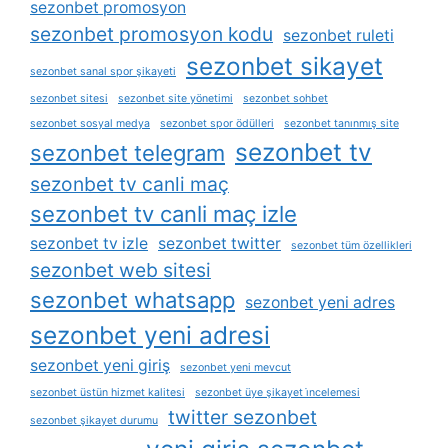
sezonbet promosyon
sezonbet promosyon kodu
sezonbet ruleti
sezonbet sikayet
sezonbet sanal spor şikayeti
sezonbet sitesi
sezonbet site yönetimi
sezonbet sohbet
sezonbet sosyal medya
sezonbet spor ödülleri
sezonbet tanınmış site
sezonbet tv
sezonbet telegram
sezonbet tv canli maç
sezonbet tv canli maç izle
sezonbet tv izle
sezonbet twitter
sezonbet tüm özellikleri
sezonbet web sitesi
sezonbet whatsapp
sezonbet yeni adres
sezonbet yeni adresi
sezonbet yeni giriş
sezonbet yeni mevcut
sezonbet üstün hizmet kalitesi
sezonbet üye şikayet i̇ncelemesi
twitter sezonbet
sezonbet şikayet durumu