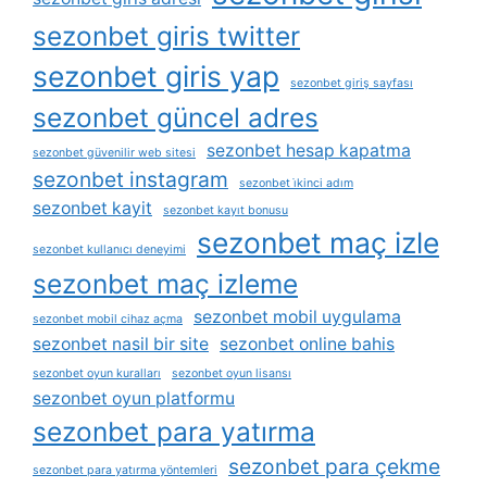
sezonbet giris twitter
sezonbet giris yap
sezonbet giriş sayfası
sezonbet güncel adres
sezonbet hesap kapatma
sezonbet güvenilir web sitesi
sezonbet instagram
sezonbet i̇kinci adım
sezonbet kayit
sezonbet kayıt bonusu
sezonbet maç izle
sezonbet kullanıcı deneyimi
sezonbet maç izleme
sezonbet mobil uygulama
sezonbet mobil cihaz açma
sezonbet nasil bir site
sezonbet online bahis
sezonbet oyun kuralları
sezonbet oyun lisansı
sezonbet oyun platformu
sezonbet para yatırma
sezonbet para çekme
sezonbet para yatırma yöntemleri