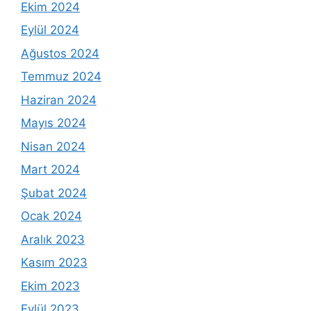
Ekim 2024
Eylül 2024
Ağustos 2024
Temmuz 2024
Haziran 2024
Mayıs 2024
Nisan 2024
Mart 2024
Şubat 2024
Ocak 2024
Aralık 2023
Kasım 2023
Ekim 2023
Eylül 2023