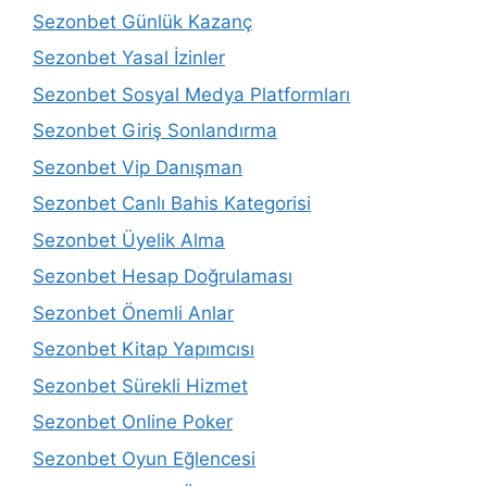
Sezonbet Günlük Kazanç
Sezonbet Yasal İzinler
Sezonbet Sosyal Medya Platformları
Sezonbet Giriş Sonlandırma
Sezonbet Vip Danışman
Sezonbet Canlı Bahis Kategorisi
Sezonbet Üyelik Alma
Sezonbet Hesap Doğrulaması
Sezonbet Önemli Anlar
Sezonbet Kitap Yapımcısı
Sezonbet Sürekli Hizmet
Sezonbet Online Poker
Sezonbet Oyun Eğlencesi