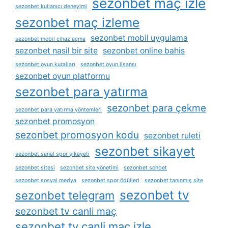
sezonbet maç izle
sezonbet kullanıcı deneyimi
sezonbet maç izleme
sezonbet mobil uygulama
sezonbet mobil cihaz açma
sezonbet nasil bir site
sezonbet online bahis
sezonbet oyun kuralları
sezonbet oyun lisansı
sezonbet oyun platformu
sezonbet para yatırma
sezonbet para çekme
sezonbet para yatırma yöntemleri
sezonbet promosyon
sezonbet promosyon kodu
sezonbet ruleti
sezonbet sikayet
sezonbet sanal spor şikayeti
sezonbet sitesi
sezonbet site yönetimi
sezonbet sohbet
sezonbet sosyal medya
sezonbet spor ödülleri
sezonbet tanınmış site
sezonbet tv
sezonbet telegram
sezonbet tv canli maç
sezonbet tv canli maç izle