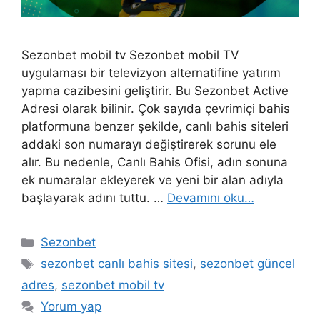
Sezonbet mobil tv Sezonbet mobil TV
uygulaması bir televizyon alternatifine yatırım
yapma cazibesini geliştirir. Bu Sezonbet Active
Adresi olarak bilinir. Çok sayıda çevrimiçi bahis
platformuna benzer şekilde, canlı bahis siteleri
addaki son numarayı değiştirerek sorunu ele
alır. Bu nedenle, Canlı Bahis Ofisi, adın sonuna
ek numaralar ekleyerek ve yeni bir alan adıyla
başlayarak adını tuttu. …
Devamını oku…
Kategoriler
Sezonbet
Etiketler
sezonbet canlı bahis sitesi
,
sezonbet güncel
adres
,
sezonbet mobil tv
Yorum yap