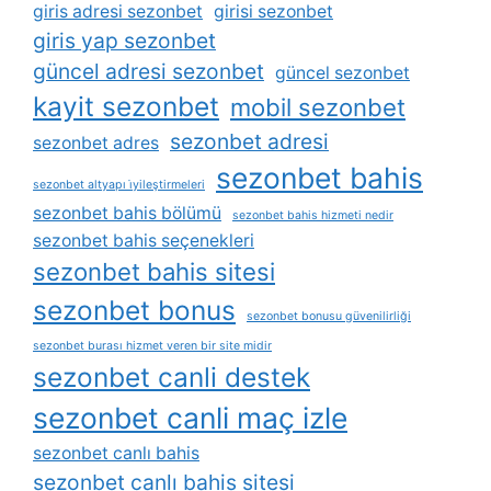
giris adresi sezonbet
girisi sezonbet
giris yap sezonbet
güncel adresi sezonbet
güncel sezonbet
kayit sezonbet
mobil sezonbet
sezonbet adresi
sezonbet adres
sezonbet bahis
sezonbet altyapı i̇yileştirmeleri
sezonbet bahis bölümü
sezonbet bahis hizmeti nedir
sezonbet bahis seçenekleri
sezonbet bahis sitesi
sezonbet bonus
sezonbet bonusu güvenilirliği
sezonbet burası hizmet veren bir site midir
sezonbet canli destek
sezonbet canli maç izle
sezonbet canlı bahis
sezonbet canlı bahis sitesi