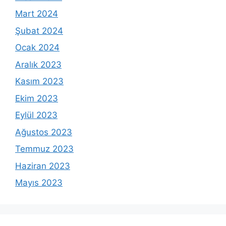
Mart 2024
Şubat 2024
Ocak 2024
Aralık 2023
Kasım 2023
Ekim 2023
Eylül 2023
Ağustos 2023
Temmuz 2023
Haziran 2023
Mayıs 2023