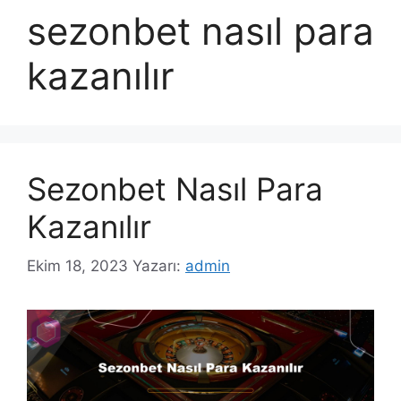
sezonbet nasıl para
kazanılır
Sezonbet Nasıl Para
Kazanılır
Ekim 18, 2023
Yazarı:
admin