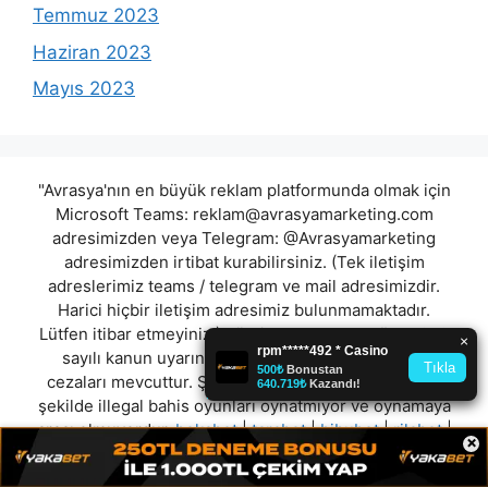
Temmuz 2023
Haziran 2023
Mayıs 2023
"Avrasya'nın en büyük reklam platformunda olmak için
Microsoft Teams:
reklam@avrasyamarketing.com
adresimizden veya Telegram: @Avrasyamarketing
adresimizden irtibat kurabilirsiniz. (Tek iletişim
adreslerimiz teams / telegram ve mail adresimizdir.
Harici hiçbir iletişim adresimiz bulunmamaktadır.
Lütfen itibar etmeyiniz.) Türkiye yasalarına göre 7258
sayılı kanun uyarınca yasa dışı bahis oynamanın
cezaları mevcuttur. Şu an bulunduğunuz site hiç bir
şekilde illegal bahis oyunları oynatmıyor ve oynamaya
aracı olmuyordur.
bekabet
|
tarabet
|
bibubet
|
rilabet
|
×
casinovans
|
betsihirbazi
|
modabet
|
4n1kbahis
"