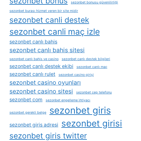
sezonbet bonus
sezonbet bonusu güvenilirliği
sezonbet burası hizmet veren bir site midir
sezonbet canli destek
sezonbet canli maç izle
sezonbet canlı bahis
sezonbet canlı bahis sitesi
sezonbet canlı bahis ve casino
sezonbet canlı destek bilgileri
sezonbet canlı destek ekibi
sezonbet canlı maç
sezonbet canlı rulet
sezonbet casino girişi
sezonbet casino oyunları
sezonbet casino sitesi
sezonbet cep telefonu
sezonbet com
sezonbet engelleme i̇htiyacı
sezonbet giris
sezonbet gerekli belge
sezonbet girisi
sezonbet giris adresi
sezonbet giris twitter