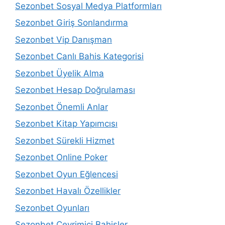
Sezonbet Sosyal Medya Platformları
Sezonbet Giriş Sonlandırma
Sezonbet Vip Danışman
Sezonbet Canlı Bahis Kategorisi
Sezonbet Üyelik Alma
Sezonbet Hesap Doğrulaması
Sezonbet Önemli Anlar
Sezonbet Kitap Yapımcısı
Sezonbet Sürekli Hizmet
Sezonbet Online Poker
Sezonbet Oyun Eğlencesi
Sezonbet Havalı Özellikler
Sezonbet Oyunları
Sezonbet Çevrimiçi Bahisler