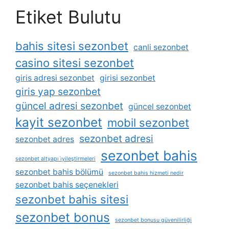
Etiket Bulutu
bahis sitesi sezonbet
canli sezonbet
casino sitesi sezonbet
giris adresi sezonbet
girisi sezonbet
giris yap sezonbet
güncel adresi sezonbet
güncel sezonbet
kayit sezonbet
mobil sezonbet
sezonbet adresi
sezonbet adres
sezonbet bahis
sezonbet altyapı i̇yileştirmeleri
sezonbet bahis bölümü
sezonbet bahis hizmeti nedir
sezonbet bahis seçenekleri
sezonbet bahis sitesi
sezonbet bonus
sezonbet bonusu güvenilirliği