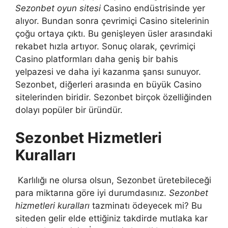
Sezonbet oyun sitesi
Casino endüstrisinde yer
alıyor. Bundan sonra çevrimiçi Casino sitelerinin
çoğu ortaya çıktı. Bu genişleyen üsler arasındaki
rekabet hızla artıyor. Sonuç olarak, çevrimiçi
Casino platformları daha geniş bir bahis
yelpazesi ve daha iyi kazanma şansı sunuyor.
Sezonbet, diğerleri arasında en büyük Casino
sitelerinden biridir. Sezonbet birçok özelliğinden
dolayı popüler bir üründür.
Sezonbet Hizmetleri
Kuralları
Karlılığı ne olursa olsun, Sezonbet üretebileceği
para miktarına göre iyi durumdasınız.
Sezonbet
hizmetleri kuralları
tazminatı ödeyecek mi? Bu
siteden gelir elde ettiğiniz takdirde mutlaka kar