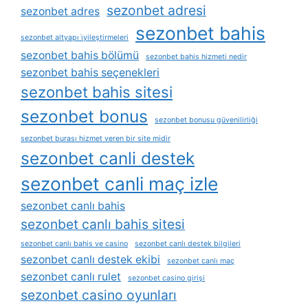
sezonbet adresi
sezonbet adres
sezonbet bahis
sezonbet altyapı i̇yileştirmeleri
sezonbet bahis bölümü
sezonbet bahis hizmeti nedir
sezonbet bahis seçenekleri
sezonbet bahis sitesi
sezonbet bonus
sezonbet bonusu güvenilirliği
sezonbet burası hizmet veren bir site midir
sezonbet canli destek
sezonbet canli maç izle
sezonbet canlı bahis
sezonbet canlı bahis sitesi
sezonbet canlı bahis ve casino
sezonbet canlı destek bilgileri
sezonbet canlı destek ekibi
sezonbet canlı maç
sezonbet canlı rulet
sezonbet casino girişi
sezonbet casino oyunları