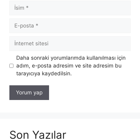
İsim
E-
posta
İnternet
sitesi
Daha sonraki yorumlarımda kullanılması için
adım, e-posta adresim ve site adresim bu
tarayıcıya kaydedilsin.
Son Yazılar