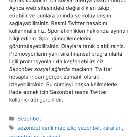
olarak kullanılan bir sosyal medya platformudur.
Ayrıca web sitesindeki değişiklikleri takip
edebilir ve bunlara anında ve kolay erişim
sağlayabilirsiniz. Resmi Twitter hesabını
kullanmalısınız. Spor etkinlikleri hakkında ayrıntılı
bilgi edinin. Spor güncellemelerini
görüntüleyebilirsiniz. Olaylara tanık olabilirsiniz.
Promosyonların yanı sıra finansal programlarla
ilgili promosyonları da keşfedebilirsiniz.
Sezonbet sosyal ağlarda
maçlarını Twitter
hesaplarından gerçek zamanlı olarak
izleyebilirsiniz. Bu cümleyi başka kelimelerle
ifade etmek için Sezonbet resmi Twitter
kullanıcı adı gereklidir.
Kategoriler
Sezonbet
Etiketler
sezonbet canli maç izle
,
sezonbet kuralları
,
sezonbet oyun sitesi