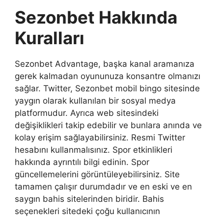
Sezonbet Hakkında
Kuralları
Sezonbet Advantage, başka kanal aramanıza
gerek kalmadan oyununuza konsantre olmanızı
sağlar. Twitter, Sezonbet mobil bingo sitesinde
yaygın olarak kullanılan bir sosyal medya
platformudur. Ayrıca web sitesindeki
değişiklikleri takip edebilir ve bunlara anında ve
kolay erişim sağlayabilirsiniz. Resmi Twitter
hesabını kullanmalısınız. Spor etkinlikleri
hakkında ayrıntılı bilgi edinin. Spor
güncellemelerini görüntüleyebilirsiniz. Site
tamamen çalışır durumdadır ve en eski ve en
saygın bahis sitelerinden biridir. Bahis
seçenekleri sitedeki çoğu kullanıcının