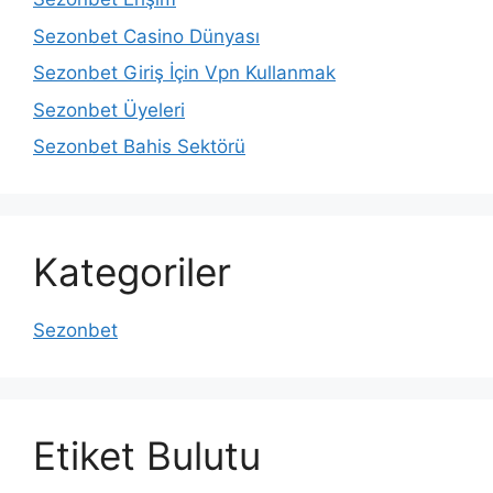
Sezonbet Casino Dünyası
Sezonbet Giriş İçin Vpn Kullanmak
Sezonbet Üyeleri
Sezonbet Bahis Sektörü
Kategoriler
Sezonbet
Etiket Bulutu