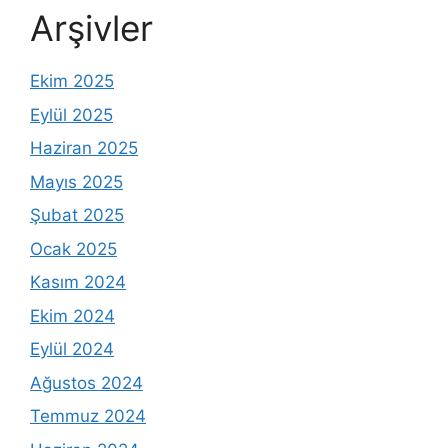
Arşivler
Ekim 2025
Eylül 2025
Haziran 2025
Mayıs 2025
Şubat 2025
Ocak 2025
Kasım 2024
Ekim 2024
Eylül 2024
Ağustos 2024
Temmuz 2024