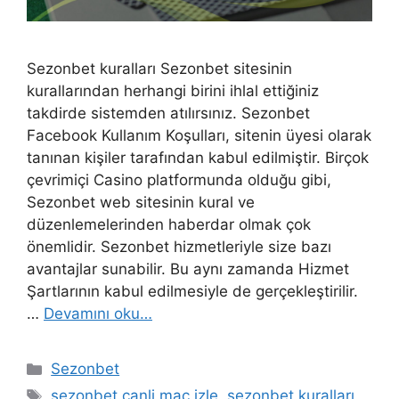
Sezonbet kuralları Sezonbet sitesinin
kurallarından herhangi birini ihlal ettiğiniz
takdirde sistemden atılırsınız. Sezonbet
Facebook Kullanım Koşulları, sitenin üyesi olarak
tanınan kişiler tarafından kabul edilmiştir. Birçok
çevrimiçi Casino platformunda olduğu gibi,
Sezonbet web sitesinin kural ve
düzenlemelerinden haberdar olmak çok
önemlidir. Sezonbet hizmetleriyle size bazı
avantajlar sunabilir. Bu aynı zamanda Hizmet
Şartlarının kabul edilmesiyle de gerçekleştirilir.
…
Devamını oku…
Kategoriler
Sezonbet
Etiketler
sezonbet canli maç izle
,
sezonbet kuralları
,