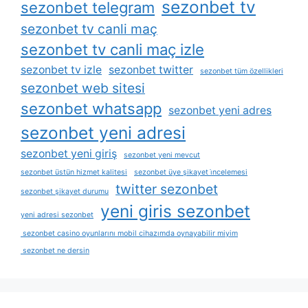
sezonbet tv
sezonbet telegram
sezonbet tv canli maç
sezonbet tv canli maç izle
sezonbet tv izle
sezonbet twitter
sezonbet tüm özellikleri
sezonbet web sitesi
sezonbet whatsapp
sezonbet yeni adres
sezonbet yeni adresi
sezonbet yeni giriş
sezonbet yeni mevcut
sezonbet üstün hizmet kalitesi
sezonbet üye şikayet i̇ncelemesi
twitter sezonbet
sezonbet şikayet durumu
yeni giris sezonbet
yeni adresi sezonbet
sezonbet casino oyunlarını mobil cihazımda oynayabilir miyim
sezonbet ne dersin