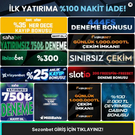
×
Sezonbet GİRİŞ İÇİN TIKLAYINIZ!